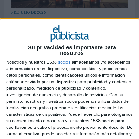
3 DE JULIO DE 2026
FICHA TÉCNICA
Anunciante: Mahou San Miguel
Su privacidad es importante para
Marca: Cervezas San Miguel
nosotros
Nosotros y nuestros 1538
socios
almacenamos y/o accedemos
Producto: San Miguel Especial
a información en un dispositivo, como cookies, y procesamos
datos personales, como identificadores únicos e información
Campaña: Edición Especial Cataluña – Feta per
estándar enviada por un dispositivo para publicidad y contenido
als que fan
personalizado, medición de publicidad y contenido,
investigación de audiencia y desarrollo de servicios.
Con su
Sector: Bebidas
permiso, nosotros y nuestros socios podemos utilizar datos de
localización geográfica precisa e identificación mediante las
Contacto del cliente: Emmanuel Pouey, Alicia
características de dispositivos. Puede hacer clic para otorgarnos
Romero, José Antonio Primo de Rivera, Alejandra
su consentimiento a nosotros y a nuestros 1538 socios para
Ortiz-Echagüe, Leticia del Castaño, Inés Mínguez
que llevemos a cabo el procesamiento previamente descrito. De
forma alternativa, puede acceder a información más detallada y