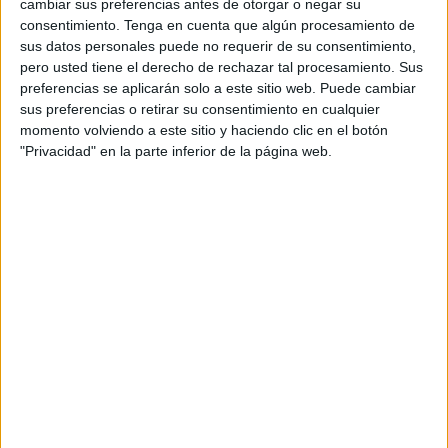
Agencia: McCann
cambiar sus preferencias antes de otorgar o negar su
consentimiento.
Tenga en cuenta que algún procesamiento de
sus datos personales puede no requerir de su consentimiento,
Director general creativo: Eoin Sherry
pero usted tiene el derecho de rechazar tal procesamiento. Sus
preferencias se aplicarán solo a este sitio web. Puede cambiar
Director creativo ejecutivo: Álvaro López
sus preferencias o retirar su consentimiento en cualquier
momento volviendo a este sitio y haciendo clic en el botón
Directora de OCX: Azahara Ramos
"Privacidad" en la parte inferior de la página web.
Executive business director: Alba González
Copywriters: Daniel Encinas, Anna Fontanet
Director de arte Senior: Aitor García
Directora de arte: Irene Franco
Producción ejecutiva OCX: Marta Medall
Executive producer OCX: Carlos Lucas
Account director: Juanra Álvarez