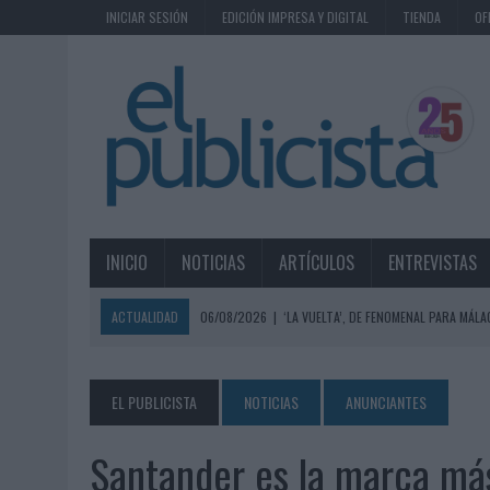
INICIAR SESIÓN
EDICIÓN IMPRESA Y DIGITAL
TIENDA
OF
INICIO
NOTICIAS
ARTÍCULOS
ENTREVISTAS
ACTUALIDAD
06/08/2026
|
‘LA VUELTA’, DE FENOMENAL PARA MÁLA
06/08/2026
|
SIETE DE CADA DIEZ EMPRESAS ESPAÑOLAS NO INTEGRA
06/08/2026
|
EL MERCADO PUBLICITARIO CAE UN 2,6% EN 2025, A
EL PUBLICISTA
NOTICIAS
ANUNCIANTES
06/08/2026
|
LA TELEVISIÓN SIGUE LIDERANDO EL CONSUMO DE MEDI
Santander es la marca más
06/08/2026
|
EL USO DE LA IA GENERATIVA ALCANZA YA AL 62% DE L