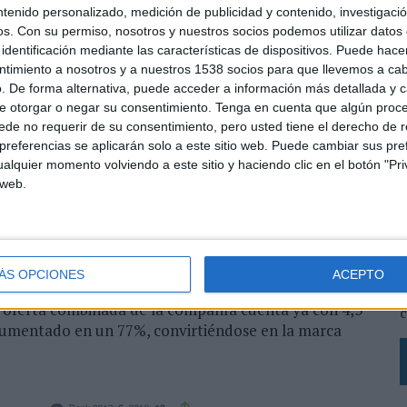
ntenido personalizado, medición de publicidad y contenido, investigaci
9% el valor de su marca hasta los 3.200 millones de
os.
Con su permiso, nosotros y nuestros socios podemos utilizar datos 
ucturación de gastos desde que adquirió la canadiense
identificación mediante las características de dispositivos. Puede hacer
es y de deuda y un mejor desempeño de su negocio en
ntimiento a nosotros y a nuestros 1538 socios para que llevemos a ca
 casi duplicar sus beneficios el año pasado, a pesar
. De forma alternativa, puede acceder a información más detallada y 
e otorgar o negar su consentimiento.
Tenga en cuenta que algún proc
España, que representa el 19,6% de la tabla, también
de no requerir de su consentimiento, pero usted tiene el derecho de r
nda posición en el ranking gracias a un fuerte
referencias se aplicarán solo a este sitio web. Puede cambiar sus pref
u red global de tiendas y al aumento de su número de
alquier momento volviendo a este sitio y haciendo clic en el botón "Pri
 web.
 directo a la floreciente economía española. Una vez
esar de la fuerte depreciación de divisas. Inditex
L
al, por lo que la subida del euro frente a otras
s
L
ÁS OPCIONES
ACEPTO
ntra Movistar, que ha mejorados sus resultados de
p
La oferta combinada de la compañía cuenta ya con 4,3
c
a aumentado en un 77%, convirtiéndose en la marca