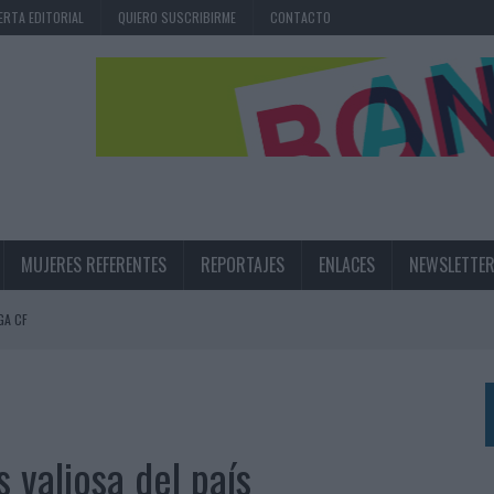
ERTA EDITORIAL
QUIERO SUSCRIBIRME
CONTACTO
MUJERES REFERENTES
REPORTAJES
ENLACES
NEWSLETTE
GA CF
N LA INFANCIA EN SU ESTRATEGIA
UNQUE LOS MEDIOS CONTROLADOS MANTIENEN EL CRECIMIENTO
OS EN VERANO Y SUPERA AL MÓVIL COMO DISPOSITIVO MÁS UTILIZADO
 valiosa del país
OS ESPAÑOLES