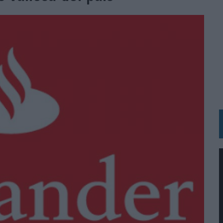
IRECTORA COMERCIAL GLOBAL
BLE INSPIRADA EN CORNETTO, CALIPPO Y SOLERO
MAR EL PATRIMONIO HISTÓRICO EN ACTIVOS CULTURALES Y ECONÓMICOS
LA GESTIÓN DE SUS RELACIONES CON LOS MEDIOS
ARIO EN SU ÚLTIMA CAMPAÑA INTERNACIONAL
N DE MARCA A LARGO PLAZO Y LA MEDICIÓN SON DOS CARAS DE LA MISMA
N HOTELS & RESORTS
VECES’, DE INUSUALY PARA CERVEZA CAPAZ
 PARA ORANGE
 UNA OPORTUNIDAD DE INCLUSIÓN
RANO’
UDIO EN SU NUEVA CAMPAÑA GLOBAL DE MARCA