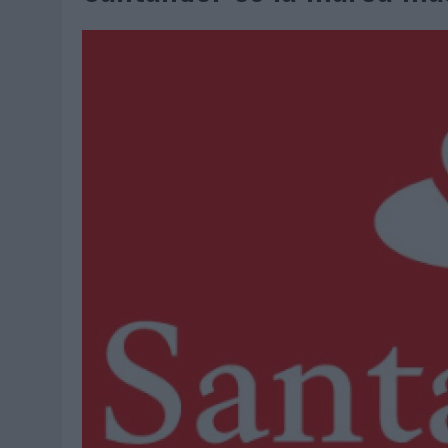
06/08/2026
|
SYSTEM1 NOMBRA A KIMBERLY BASTONI COMO NUEVA D
06/08/2026
|
FRIGO Y UNIQLO LANZAN UNA COLECCIÓN PERSONALIZA
06/08/2026
|
LA IA ESTÁ SUBIENDO EL LISTÓN DE LA CREATIVIDAD
05/08/2026
|
BEON WORLDWIDE LANZA RAÍZ URBANA PARA TRANSFOR
05/08/2026
|
FABRA COMUNICACIÓN INCORPORA A CASONÁ Y ASUME 
05/08/2026
|
LOPESAN HOTELS & RESORTS ACERCA EL PARAÍSO CAN
05/08/2026
|
LUIS ARQUILLOS (BURGO DE ARIAS): “LA CONSTRUCCIÓ
MONEDA”
04/08/2026
|
‘EL PARAÍSO MÁS CERCA’, DE 22GRADOS PARA LOPESA
04/08/2026
|
‘LA ÚNICA CERVEZA DEL MUNDO QUE SE DISFRUTA DOS 
04/08/2026
|
‘EL FÚTBOL SIN LAS PERSONAS’, DE DENTSU CREATIVE
04/08/2026
|
CAPAZ, LA CERVEZA QUE CONVIERTE CADA BOTELLA EN
04/08/2026
|
BABARIA Y MAXIBON SON ‘EL MATCH PERFECTO DEL VE
04/08/2026
|
AUDIBLE REIVINDICA EL PODER TRANSFORMADOR DEL A