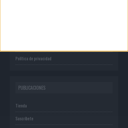
CORPORATIVO
Quienes somos
Publicidad
Normas de uso
Política de privacidad
PUBLICACIONES
Tienda
Suscríbete