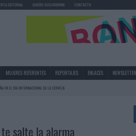
ERTA EDITORIAL
QUIERO SUSCRIBIRME
CONTACTO
MUJERES REFERENTES
REPORTAJES
ENLACES
NEWSLETTE
ÑA EN EL DÍA INTERNACIONAL DE LA CERVEZA
360º CENTRADA EN EL ORIGEN BARCELONÉS
 UNA EXPERIENCIA DE MARCA EN IBIZA
 LAS MARCAS
 te salte la alarma
N IA