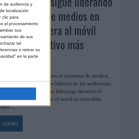
La televisión sigue liderando
ón de audiencia y
el consumo de medios en
de localización
 clic para
bo el procesamiento
verano y supera al móvil
cambiar sus
esamiento de sus
como dispositivo más
echazar tal
erencias o retirar su
utilizado
vacidad" en la parte
as vacaciones no reducen el consumo de medios,
ino que transforman los hábitos de las audiencias.
a televisión mantiene su liderazgo durante el
eriodo estival, mientras el móvil se consolida
omo ...
LEER MÁS