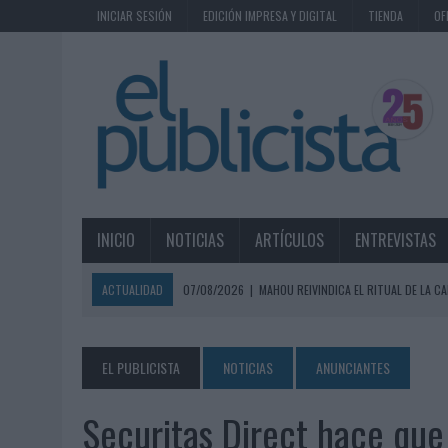
INICIAR SESIÓN
EDICIÓN IMPRESA Y DIGITAL
TIENDA
OF
INICIO
NOTICIAS
ARTÍCULOS
ENTREVISTAS
ACTUALIDAD
07/08/2026
|
MAHOU REIVINDICA EL RITUAL DE LA CA
07/08/2026
|
MG SPIRIT RELANZA SU MARCA CON UNA ESTRATEGIA 
07/08/2026
|
PATRÓN CONVIERTE EL NUEVO SINGLE DE ARÓN PIPER EN
EL PUBLICISTA
NOTICIAS
ANUNCIANTES
07/08/2026
|
EL VERANO PONE A PRUEBA LA ESTRATEGIA DIGITAL DE
Securitas Direct hace que
07/08/2026
|
VUELING CONVIERTE LOS RECUERDOS EN SOUVENIRS CO