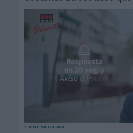
07/08/2026
|
CUANDO SE APAGUE EL SOL, EL ECLIPSE DE 2026 POND
06/08/2026
|
‘LA VUELTA’, DE FENOMENAL PARA MÁLAGA CF
06/08/2026
|
SIETE DE CADA DIEZ EMPRESAS ESPAÑOLAS NO INTEGRA
06/08/2026
|
LA TELEVISIÓN SIGUE LIDERANDO EL CONSUMO DE MEDI
06/08/2026
|
EL USO DE LA IA GENERATIVA ALCANZA YA AL 62% DE L
06/08/2026
|
SYSTEM1 NOMBRA A KIMBERLY BASTONI COMO NUEVA D
06/08/2026
|
FRIGO Y UNIQLO LANZAN UNA COLECCIÓN PERSONALIZA
06/08/2026
|
LA IA ESTÁ SUBIENDO EL LISTÓN DE LA CREATIVIDAD
05/08/2026
|
BEON WORLDWIDE LANZA RAÍZ URBANA PARA TRANSFOR
05/08/2026
|
FABRA COMUNICACIÓN INCORPORA A CASONÁ Y ASUME 
05/08/2026
|
LOPESAN HOTELS & RESORTS ACERCA EL PARAÍSO CAN
05/08/2026
|
LUIS ARQUILLOS (BURGO DE ARIAS): “LA CONSTRUCCIÓ
MONEDA”
7 DE FEBRERO DE 2024
04/08/2026
|
‘EL PARAÍSO MÁS CERCA’, DE 22GRADOS PARA LOPESA