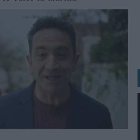
RÁ A PRUEBA LA CREATIVIDAD DE LAS MARCAS
N LA INFANCIA EN SU ESTRATEGIA
OS EN VERANO Y SUPERA AL MÓVIL COMO DISPOSITIVO MÁS UTILIZADO
OS ESPAÑOLES
IRECTORA COMERCIAL GLOBAL
BLE INSPIRADA EN CORNETTO, CALIPPO Y SOLERO
MAR EL PATRIMONIO HISTÓRICO EN ACTIVOS CULTURALES Y ECONÓMICOS
LA GESTIÓN DE SUS RELACIONES CON LOS MEDIOS
ARIO EN SU ÚLTIMA CAMPAÑA INTERNACIONAL
N DE MARCA A LARGO PLAZO Y LA MEDICIÓN SON DOS CARAS DE LA MISMA
N HOTELS & RESORTS