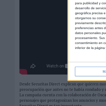
para publicidad y co
desarrollo de servici
geográfica precisa e 
otorgarnos su conse
previamente descrito
preferencias antes d
datos personales pue
procesamiento. Sus p
consentimiento en cu
inferior de la página
M
Desde Securitas Direct explican que quieren m
preocupación que antes no te había rondado y q
La campaña cuenta con la colaboración de Oscar 
personajes que protagonizan los anuncios y mues
Securitas Direct es tan importante.