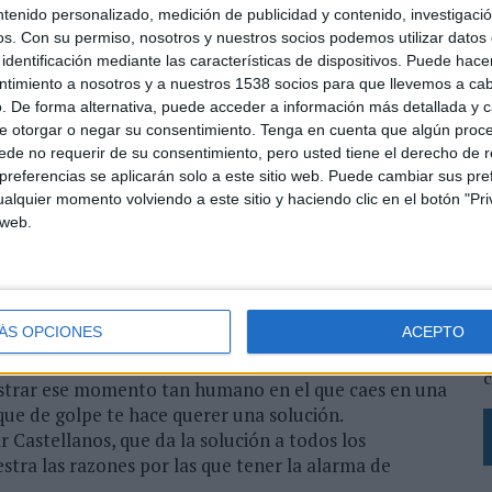
ntenido personalizado, medición de publicidad y contenido, investigaci
os.
Con su permiso, nosotros y nuestros socios podemos utilizar datos 
identificación mediante las características de dispositivos. Puede hacer
ntimiento a nosotros y a nuestros 1538 socios para que llevemos a ca
. De forma alternativa, puede acceder a información más detallada y 
e otorgar o negar su consentimiento.
Tenga en cuenta que algún proc
de no requerir de su consentimiento, pero usted tiene el derecho de r
referencias se aplicarán solo a este sitio web. Puede cambiar sus pref
alquier momento volviendo a este sitio y haciendo clic en el botón "Pri
 web.
L
s
L
ÁS OPCIONES
ACEPTO
p
c
ostrar ese momento tan humano en el que caes en una
ue de golpe te hace querer una solución.
Castellanos, que da la solución a todos los
tra las razones por las que tener la alarma de