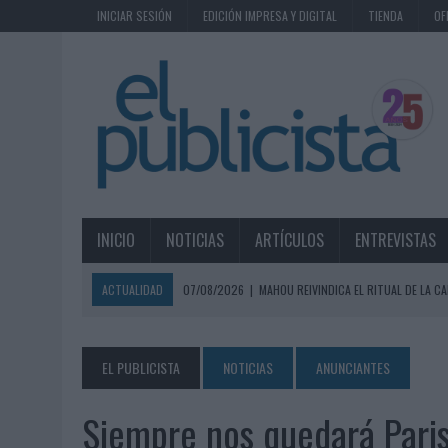
INICIAR SESIÓN
EDICIÓN IMPRESA Y DIGITAL
TIENDA
OF
INICIO
NOTICIAS
ARTÍCULOS
ENTREVISTAS
ACTUALIDAD
07/08/2026
|
MAHOU REIVINDICA EL RITUAL DE LA CA
07/08/2026
|
MG SPIRIT RELANZA SU MARCA CON UNA ESTRATEGIA 
07/08/2026
|
PATRÓN CONVIERTE EL NUEVO SINGLE DE ARÓN PIPER EN
EL PUBLICISTA
NOTICIAS
ANUNCIANTES
07/08/2026
|
EL VERANO PONE A PRUEBA LA ESTRATEGIA DIGITAL DE
Siempre nos quedará Paris.
07/08/2026
|
VUELING CONVIERTE LOS RECUERDOS EN SOUVENIRS CO