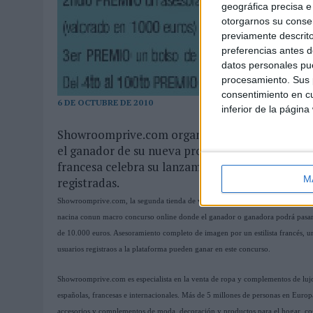
geográfica precisa e 
otorgarnos su conse
previamente descrito
preferencias antes d
datos personales pue
procesamiento. Sus p
consentimiento en cu
6 DE OCTUBRE DE 2010
inferior de la página
Showroomprive.com organiza un día de compras
el ganador de su nueva prooción y sus amigs en
francesa celebra su lanzamiento en España con
M
registradas.
Showroomprive.com, la segunda tienda de ventas privadas online de Europa en
nacina conun macro concurso online donde el ganador o ganadora podrá pasar 
de 10.000 euros. Asesoramiento completo de imagen por un estilista francés, u
usuarios registraos a la plataforma pueden ganar en este concurso.
Showroomprive.com es especialista en la venta de ropa y complementos de lujo
españolas, francesas e internacionales. Más de 5 millones de personas en Euro
accesorios y complementos de moda, decoración y productos para el hogar, cosm