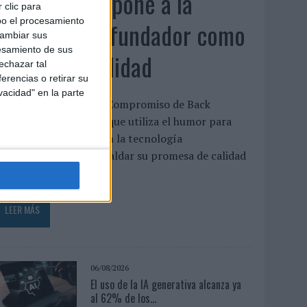
Back Market pone a la
 clic para
bo el procesamiento
madre de su fundador como
cambiar sus
esamiento de sus
aval de su calidad
echazar tal
erencias o retirar su
vacidad" en la parte
La compañía lanza ‘El Compromiso de Back
arket’, una campaña que utiliza el humor para
eforzar la confianza en la tecnología
eacondicionada y respaldar su promesa de calidad
a confianza sigue...
LEER MÁS
06/08/2026
El uso de la IA generativa alcanza ya
al 62% de los...