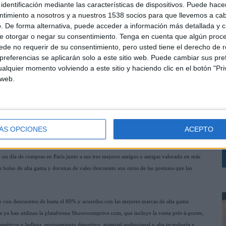
identificación mediante las características de dispositivos. Puede hacer
ntimiento a nosotros y a nuestros 1538 socios para que llevemos a ca
. De forma alternativa, puede acceder a información más detallada y 
e otorgar o negar su consentimiento.
Tenga en cuenta que algún proc
de no requerir de su consentimiento, pero usted tiene el derecho de r
referencias se aplicarán solo a este sitio web. Puede cambiar sus pref
alquier momento volviendo a este sitio y haciendo clic en el botón "Pri
 web.
M
 en un establecimiento exclusivamente cerrado para
r
 París valorado en 10.000 euros. La compañía
r
 más de 100 premios de moda para sus usuarias
L
ÁS OPCIONES
ACEPTO
 volumen de ventas que acaba de aterrizar España, arropa su lanzamiento en el mercado
un día de compras en París junto a sus tres mejores amigos o amigas valorado en más
n bolso de alta gama y docenas de vales descuento son otros de lso premios que lso
 con descuentos de hasta el 80% y acuerdos con las mejores marcas de alta gama
pa ya han utilizao la plataforma Showroomprive.com, que incluye la venta prèt-à-porter,
éticos y belleza, equipamiento deportivo, material audiovisual y alta tecnología y