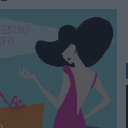
RÁ A PRUEBA LA CREATIVIDAD DE LAS MARCAS
N LA INFANCIA EN SU ESTRATEGIA
OS EN VERANO Y SUPERA AL MÓVIL COMO DISPOSITIVO MÁS UTILIZADO
OS ESPAÑOLES
IRECTORA COMERCIAL GLOBAL
BLE INSPIRADA EN CORNETTO, CALIPPO Y SOLERO
MAR EL PATRIMONIO HISTÓRICO EN ACTIVOS CULTURALES Y ECONÓMICOS
LA GESTIÓN DE SUS RELACIONES CON LOS MEDIOS
ARIO EN SU ÚLTIMA CAMPAÑA INTERNACIONAL
N DE MARCA A LARGO PLAZO Y LA MEDICIÓN SON DOS CARAS DE LA MISMA
N HOTELS & RESORTS