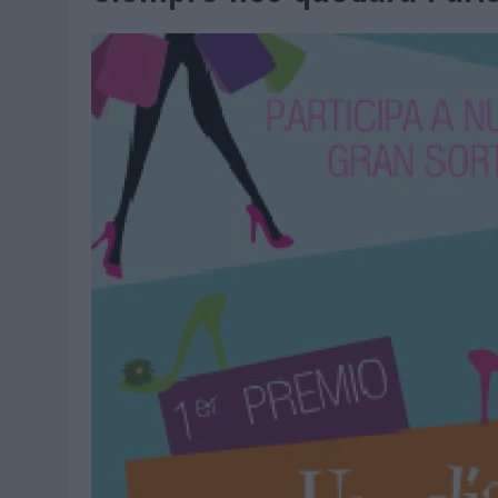
07/08/2026
|
CUANDO SE APAGUE EL SOL, EL ECLIPSE DE 2026 POND
06/08/2026
|
‘LA VUELTA’, DE FENOMENAL PARA MÁLAGA CF
06/08/2026
|
SIETE DE CADA DIEZ EMPRESAS ESPAÑOLAS NO INTEGRA
06/08/2026
|
LA TELEVISIÓN SIGUE LIDERANDO EL CONSUMO DE MEDI
06/08/2026
|
EL USO DE LA IA GENERATIVA ALCANZA YA AL 62% DE L
06/08/2026
|
SYSTEM1 NOMBRA A KIMBERLY BASTONI COMO NUEVA D
06/08/2026
|
FRIGO Y UNIQLO LANZAN UNA COLECCIÓN PERSONALIZA
06/08/2026
|
LA IA ESTÁ SUBIENDO EL LISTÓN DE LA CREATIVIDAD
05/08/2026
|
BEON WORLDWIDE LANZA RAÍZ URBANA PARA TRANSFOR
05/08/2026
|
FABRA COMUNICACIÓN INCORPORA A CASONÁ Y ASUME 
05/08/2026
|
LOPESAN HOTELS & RESORTS ACERCA EL PARAÍSO CAN
05/08/2026
|
LUIS ARQUILLOS (BURGO DE ARIAS): “LA CONSTRUCCIÓ
MONEDA”
04/08/2026
|
‘EL PARAÍSO MÁS CERCA’, DE 22GRADOS PARA LOPESA