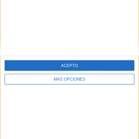
TWEET
SHARE
SHARE
ENVIAR
ACEPTO
PIN
MÁS OPCIONES
SÍGUENOS EN FACEBOOK