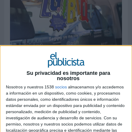
28 DE JUNIO DE 2021
Con motivo de la semana del Orgullo, las
mamparas de seguridad de los vehículos de
Su privacidad es importante para
nosotros
empresas colaboradoras de la compañía
contarán, en países como España, con
Nosotros y nuestros 1538
socios
almacenamos y/o accedemos
códigos QR escaneables sobre las siglas
a información en un dispositivo, como cookies, y procesamos
LGTBIQ+, para que los pasajeros accedan a
datos personales, como identificadores únicos e información
estándar enviada por un dispositivo para publicidad y contenido
contenidos audiovisuales
personalizado, medición de publicidad y contenido,
investigación de audiencia y desarrollo de servicios.
Con su
“Entendernos es el primer paso”. Con este lema,
permiso, nosotros y nuestros socios podemos utilizar datos de
Cabify
ha lanzado la iniciativa “
Siglas por la
localización geográfica precisa e identificación mediante las