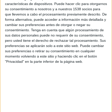
tolerancia
”, cuya misión principal es explicar de
características de dispositivos. Puede hacer clic para otorgarnos
forma visual y sencilla qué significan las siglas
su consentimiento a nosotros y a nuestros 1538 socios para
LGTBIQ+ para facilitar la comprensión de la
que llevemos a cabo el procesamiento previamente descrito. De
diversidad y promover la inclusión.
forma alternativa, puede acceder a información más detallada y
cambiar sus preferencias antes de otorgar o negar su
La campaña expresa el apoyo a los valores de
consentimiento.
Tenga en cuenta que algún procesamiento de
tolerancia e inclusión del Día Mundial del Orgullo
sus datos personales puede no requerir de su consentimiento,
LGBT. Creada por
Ogilvy
, la campaña será
pero usted tiene el derecho de rechazar tal procesamiento. Sus
activada por la marca en mamparas de vehículos
preferencias se aplicarán solo a este sitio web. Puede cambiar
de diferentes ciudades de España y
sus preferencias o retirar su consentimiento en cualquier
momento volviendo a este sitio y haciendo clic en el botón
Latinoamérica, además de una campaña de
"Privacidad" en la parte inferior de la página web.
concienciación en redes sociales en los ocho
países donde la compañía opera. A través de
vinilos escaneables con las siglas LGTBIQ+ que
colocarán en sus mamparas las empresas VTC,
los pasajeros podrán acceder a contenidos
audiovisuales donde podrá descubrirse el
significado de cada sigla del colectivo.
“En Cabify creemos en la movilidad como un