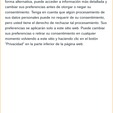
Bajo el lema 'Tu talla ha cambiado pero nunca
forma alternativa, puede acceder a información más detallada y
habías sido tan grande', la marca española de
cambiar sus preferencias antes de otorgar o negar su
alimentación infantil ecológica presenta una
consentimiento.
Tenga en cuenta que algún procesamiento de
pieza audiovisual que invita a reflexionar sobre la
sus datos personales puede no requerir de su consentimiento,
pero usted tiene el derecho de rechazar tal procesamiento. Sus
relación que muchas mujeres mantienen con su
preferencias se aplicarán solo a este sitio web. Puede cambiar
cuerpo después del embarazo, especialmente
sus preferencias o retirar su consentimiento en cualquier
durante el verano, una época en la que las
momento volviendo a este sitio y haciendo clic en el botón
inseguridades vinculadas a la imagen corporal
"Privacidad" en la parte inferior de la página web.
suelen hacerse más visibles.
La campaña forma parte de la evolución del
nuevo posicionamiento de Smileat, presentado
este año bajo el concepto 'Alimentación infantil
tan real como tu peque', con el que la compañía
pretende acercarse a las familias desde una visión
más auténtica y menos idealizada de la crianza.
"Queremos acompañar a las familias en una
etapa tan intensa y transformadora como la
llegada de un peque, reconociendo tanto los