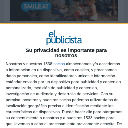
23 DE JUNIO DE 2026
La marca de alimentación infantil lanza 'Tu
talla ha cambiado pero nunca habías sido
Su privacidad es importante para
tan grande', una iniciativa centrada en los
nosotros
cambios físicos y emocionales tras la
maternidad
Nosotros y nuestros 1538
socios
almacenamos y/o accedemos
a información en un dispositivo, como cookies, y procesamos
datos personales, como identificadores únicos e información
Smileat ha puesto en marcha una nueva
estándar enviada por un dispositivo para publicidad y contenido
campaña de comunicación con la que busca
personalizado, medición de publicidad y contenido,
visibilizar una realidad habitual para muchas
investigación de audiencia y desarrollo de servicios.
Con su
mujeres tras convertirse en madres: la
permiso, nosotros y nuestros socios podemos utilizar datos de
transformación física y emocional que acompaña
localización geográfica precisa e identificación mediante las
a la maternidad y la presión social que suele
características de dispositivos. Puede hacer clic para otorgarnos
rodearla.
su consentimiento a nosotros y a nuestros 1538 socios para
que llevemos a cabo el procesamiento previamente descrito. De