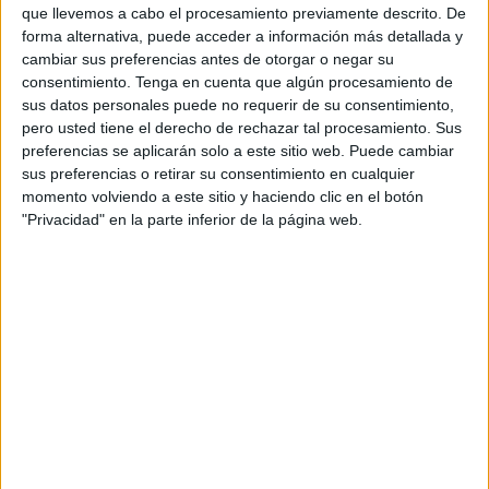
del día a día mientras relegan aspectos
que llevemos a cabo el procesamiento previamente descrito. De
esenciales como la salud bucal.
forma alternativa, puede acceder a información más detallada y
cambiar sus preferencias antes de otorgar o negar su
La creatividad se apoya en escenas fácilmente
consentimiento.
Tenga en cuenta que algún procesamiento de
reconocibles para el espectador, construidas
sus datos personales puede no requerir de su consentimiento,
desde códigos visuales simples y universales. La
pero usted tiene el derecho de rechazar tal procesamiento. Sus
campaña retrata comportamientos obsesivos
preferencias se aplicarán solo a este sitio web. Puede cambiar
sus preferencias o retirar su consentimiento en cualquier
vinculados a pequeñas rutinas o manías
momento volviendo a este sitio y haciendo clic en el botón
cotidianas, estableciendo un contraste irónico
"Privacidad" en la parte inferior de la página web.
con la escasa prioridad que, en ocasiones, recibe
el cuidado dental.
El enfoque creativo busca generar identificación
inmediata a través de acciones muy visuales y
cercanas, evitando grandes explicaciones
narrativas. De este modo, la campaña trabaja
desde la observación de comportamientos
comunes para reforzar la conexión emocional
con la audiencia y trasladar el mensaje de
manera directa.