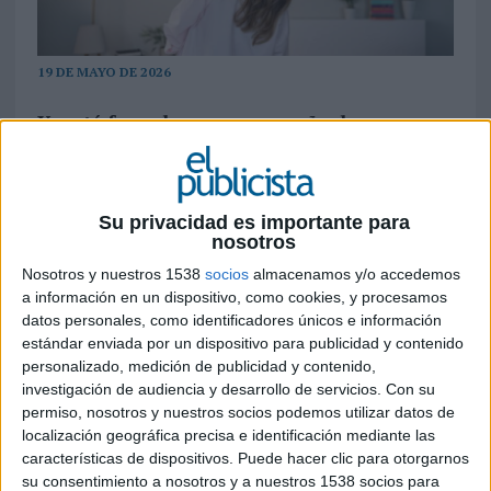
19 DE MAYO DE 2026
Ya está fuera la nueva campaña de
Smysecret, la marca de estética dental de
Vitaldent, construida sobre la atención casi
obsesiva que muchas personas prestan a
detalles insignificantes frente al cuidado de
Su privacidad es importante para
nosotros
su salud bucodental
Nosotros y nuestros 1538
socios
almacenamos y/o accedemos
La agencia
VCCP
ha desarrollado la nueva
a información en un dispositivo, como cookies, y procesamos
campaña de
Smysecret by Vitaldent
, una
datos personales, como identificadores únicos e información
propuesta creativa que utiliza el humor y
estándar enviada por un dispositivo para publicidad y contenido
personalizado, medición de publicidad y contenido,
situaciones cotidianas para poner el foco en las
investigación de audiencia y desarrollo de servicios.
Con su
contradicciones de los hábitos de consumo y
permiso, nosotros y nuestros socios podemos utilizar datos de
cuidado personal. Bajo esta premisa, la campaña
localización geográfica precisa e identificación mediante las
plantea cómo muchas personas dedican una
características de dispositivos. Puede hacer clic para otorgarnos
atención minuciosa a cuestiones poco relevantes
su consentimiento a nosotros y a nuestros 1538 socios para