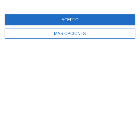
SÍGUENOS EN FACEBOOK
ACEPTO
MÁS OPCIONES
VÍDEO DESTACADO