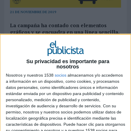
21 DE NOVIEMBRE DE 2019
La campaña ha contado con elementos
gráficos y se encuadra en una línea sencilla,
amable y dinámica para reforzar la cercanía
y experiencia que ofrecen los taxistas a los
usuarios, destacando las mejoras
tecnológicas y de sostenibilidad que han
Su privacidad es importante para
adoptado en los últimos años
nosotros
Nosotros y nuestros 1538
socios
almacenamos y/o accedemos
La Federación Profesional del Taxi de Madrid
a información en un dispositivo, como cookies, y procesamos
(
FPTM
) ha presentado esta mañana una
datos personales, como identificadores únicos e información
campaña de imagen con la que pretende, a través
estándar enviada por un dispositivo para publicidad y contenido
de un lenguaje sencillo y amable, acercarse a la
personalizado, medición de publicidad y contenido,
ciudadanía. Julio Sanz, presidente de la
investigación de audiencia y desarrollo de servicios.
Con su
Federación, ha sido el encargado de explicar a los
permiso, nosotros y nuestros socios podemos utilizar datos de
medios los detalles del
proyecto multicanal
, el
localización geográfica precisa e identificación mediante las
cual potencia algunas fortalezas del sector como
características de dispositivos. Puede hacer clic para otorgarnos
su consentimiento a nosotros y a nuestros 1538 socios para