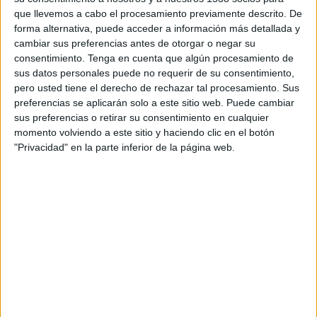
la experiencia, el amplio conocimiento de la
que llevemos a cabo el procesamiento previamente descrito. De
ciudad y la profesionalidad, todo ello de forma
forma alternativa, puede acceder a información más detallada y
cercana y dinámica.
cambiar sus preferencias antes de otorgar o negar su
consentimiento.
Tenga en cuenta que algún procesamiento de
“Nuestra profesionalidad y experiencia han sido
sus datos personales puede no requerir de su consentimiento,
siempre los aspectos más valorados por los
pero usted tiene el derecho de rechazar tal procesamiento. Sus
usuarios y queríamos reforzarlos en esta
preferencias se aplicarán solo a este sitio web. Puede cambiar
campaña, en la que mostramos también los
sus preferencias o retirar su consentimiento en cualquier
avances que vamos haciendo en línea a las
momento volviendo a este sitio y haciendo clic en el botón
demandas de los usuarios”, ha indicado Julio
"Privacidad" en la parte inferior de la página web.
Sanz.
La campaña, firmada por la agencia Ilunion
Comunicación Social (
ILUNION Comunicación
Social
),
conjuga los atributos tradicionales
del taxi con las mejoras que ha ido
adoptando el sector en materia de
sostenibilidad e innovación tecnológica
,
entre otros. Para ello, utiliza un código propio y
una actitud positiva plasmados en el color