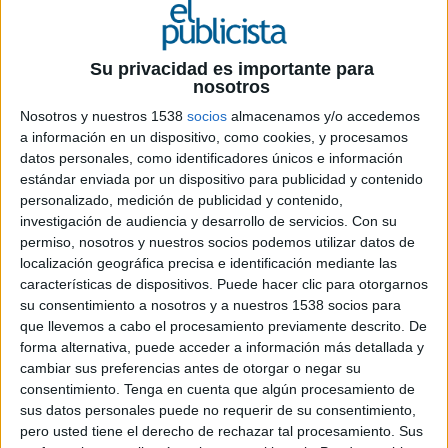
28 DE JULIO DE 2020
Su privacidad es importante para
La marca de hamburguesas del Grupo
nosotros
Restalia presenta Big Box, con menús para
Nosotros y nuestros 1538
socios
almacenamos y/o accedemos
grupos para dar respuesta a la demanda de
a información en un dispositivo, como cookies, y procesamos
sus consumidores
datos personales, como identificadores únicos e información
estándar enviada por un dispositivo para publicidad y contenido
Según los últimos estudios de mercado
personalizado, medición de publicidad y contenido,
publicados por las principales consultoras sobre
investigación de audiencia y desarrollo de servicios.
Con su
tendencias de consumo post COVID-19, se prevé
permiso, nosotros y nuestros socios podemos utilizar datos de
un
aumento considerable del consumo en el
localización geográfica precisa e identificación mediante las
hogar a través del
take away
y del
delivery
en
características de dispositivos. Puede hacer clic para otorgarnos
el sector de la restauración
. Aunque es
su consentimiento a nosotros y a nuestros 1538 socios para
evidente que el sector está volviendo a la
que llevemos a cabo el procesamiento previamente descrito. De
normalidad de forma a progresiva, hay algunos
forma alternativa, puede acceder a información más detallada y
cambiar sus preferencias antes de otorgar o negar su
hábitos que se han impuesto durante el
consentimiento.
Tenga en cuenta que algún procesamiento de
confinamiento y que han llegado para quedarse.
sus datos personales puede no requerir de su consentimiento,
Es el caso, por ejemplo, del aumento de
pero usted tiene el derecho de rechazar tal procesamiento. Sus
celebraciones y reuniones en casa para grupos