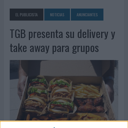
EL PUBLICISTA
NOTICIAS
ANUNCIANTES
TGB presenta su delivery y
take away para grupos