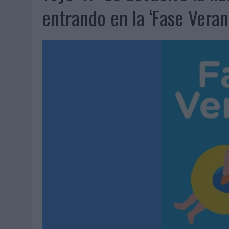
07/08/2026
|
CUANDO SE APAGUE EL SOL, EL ECLIPSE DE 2026 POND
entrando en la ‘Fase Veran
06/08/2026
|
‘LA VUELTA’, DE FENOMENAL PARA MÁLAGA CF
06/08/2026
|
SIETE DE CADA DIEZ EMPRESAS ESPAÑOLAS NO INTEGRA
06/08/2026
|
LA TELEVISIÓN SIGUE LIDERANDO EL CONSUMO DE MEDI
06/08/2026
|
EL USO DE LA IA GENERATIVA ALCANZA YA AL 62% DE L
06/08/2026
|
SYSTEM1 NOMBRA A KIMBERLY BASTONI COMO NUEVA D
06/08/2026
|
FRIGO Y UNIQLO LANZAN UNA COLECCIÓN PERSONALIZA
06/08/2026
|
LA IA ESTÁ SUBIENDO EL LISTÓN DE LA CREATIVIDAD
05/08/2026
|
BEON WORLDWIDE LANZA RAÍZ URBANA PARA TRANSFOR
05/08/2026
|
FABRA COMUNICACIÓN INCORPORA A CASONÁ Y ASUME 
05/08/2026
|
LOPESAN HOTELS & RESORTS ACERCA EL PARAÍSO CAN
05/08/2026
|
LUIS ARQUILLOS (BURGO DE ARIAS): “LA CONSTRUCCIÓ
MONEDA”
04/08/2026
|
‘EL PARAÍSO MÁS CERCA’, DE 22GRADOS PARA LOPESA