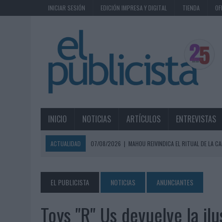
INICIAR SESIÓN
EDICIÓN IMPRESA Y DIGITAL
TIENDA
OF
INICIO
NOTICIAS
ARTÍCULOS
ENTREVISTAS
ACTUALIDAD
07/08/2026
|
MAHOU REIVINDICA EL RITUAL DE LA CA
07/08/2026
|
MG SPIRIT RELANZA SU MARCA CON UNA ESTRATEGIA 
07/08/2026
|
PATRÓN CONVIERTE EL NUEVO SINGLE DE ARÓN PIPER EN
EL PUBLICISTA
NOTICIAS
ANUNCIANTES
07/08/2026
|
EL VERANO PONE A PRUEBA LA ESTRATEGIA DIGITAL DE
Toys "R" Us devuelve la il
07/08/2026
|
VUELING CONVIERTE LOS RECUERDOS EN SOUVENIRS CO