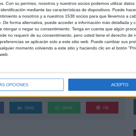
os.
Con su permiso, nosotros y nuestros socios podemos utilizar datos 
ón de mamparas de protección; aplicación de la
identificación mediante las características de dispositivos. Puede hacer
fección certificada; uso de mascarillas; guantes;
ntimiento a nosotros y a nuestros 1538 socios para que llevemos a ca
 una distancia mínima de 2 metros, entre otras.
. De forma alternativa, puede acceder a información más detallada y 
cimientos permiten crear espacios seguros y
e otorgar o negar su consentimiento.
Tenga en cuenta que algún proc
de no requerir de su consentimiento, pero usted tiene el derecho de r
referencias se aplicarán solo a este sitio web. Puede cambiar sus pref
establecido también rigurosas pautas -que contemplan
alquier momento volviendo a este sitio y haciendo clic en el botón "Pri
ara tramitar diariamente las compras y gestionar las
 web.
res y clientes.
L
e
ÁS OPCIONES
ACEPTO
c
SHARE
ENVIAR
PIN