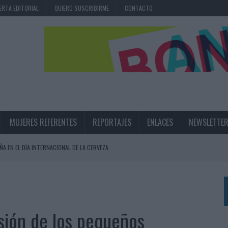
ERTA EDITORIAL
QUIERO SUSCRIBIRME
CONTACTO
MUJERES REFERENTES
REPORTAJES
ENLACES
NEWSLETTE
ÑA EN EL DÍA INTERNACIONAL DE LA CERVEZA
360º CENTRADA EN EL ORIGEN BARCELONÉS
 UNA EXPERIENCIA DE MARCA EN IBIZA
 LAS MARCAS
usión de los pequeños
N IA