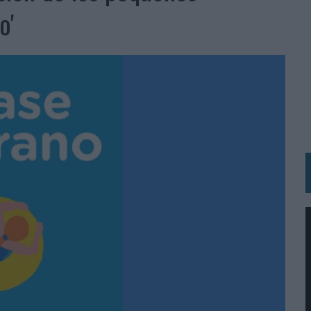
RÁ A PRUEBA LA CREATIVIDAD DE LAS MARCAS
o'
N LA INFANCIA EN SU ESTRATEGIA
OS EN VERANO Y SUPERA AL MÓVIL COMO DISPOSITIVO MÁS UTILIZADO
OS ESPAÑOLES
IRECTORA COMERCIAL GLOBAL
BLE INSPIRADA EN CORNETTO, CALIPPO Y SOLERO
MAR EL PATRIMONIO HISTÓRICO EN ACTIVOS CULTURALES Y ECONÓMICOS
LA GESTIÓN DE SUS RELACIONES CON LOS MEDIOS
ARIO EN SU ÚLTIMA CAMPAÑA INTERNACIONAL
N DE MARCA A LARGO PLAZO Y LA MEDICIÓN SON DOS CARAS DE LA MISMA
N HOTELS & RESORTS