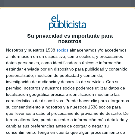
La Diputación Provincial de Huesca ha
lanzado una campaña que busca
desestacionalizar el turismo en la zona y
mejorar el posicionamiento de la misma,
Su privacidad es importante para
poniendo en valor todos sus atractivos
nosotros
naturales
Nosotros y nuestros 1538
socios
almacenamos y/o accedemos
a información en un dispositivo, como cookies, y procesamos
La campaña lanzada por la
Diputación
datos personales, como identificadores únicos e información
Provincial de Huesca
de la mano de la agencia
estándar enviada por un dispositivo para publicidad y contenido
La Colmena Creativa
promueve el atractivo
personalizado, medición de publicidad y contenido,
turístico de la región durante todo el año y no
investigación de audiencia y desarrollo de servicios.
Con su
solo en las temporadas altas. La activación
permiso, nosotros y nuestros socios podemos utilizar datos de
posiciona a la provincia como un destino ideal
localización geográfica precisa e identificación mediante las
para los amantes de la aventura, las actividades
características de dispositivos. Puede hacer clic para otorgarnos
al aire libre y la gastronomía, así como el turismo
su consentimiento a nosotros y a nuestros 1538 socios para
que llevemos a cabo el procesamiento previamente descrito. De
empresarial y de convenciones (MICE),
forma alternativa, puede acceder a información más detallada y
convirtiéndola en un destino versátil para
cambiar sus preferencias antes de otorgar o negar su
diferentes tipos de visitantes.
consentimiento.
Tenga en cuenta que algún procesamiento de