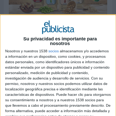
29 DE OCTUBRE DE 2020
La campaña se basa en 3 piezas publicitarias
Su privacidad es importante para
de 10 segundos de tono humorístico, donde
nosotros
se enfatiza la combinación de salud y
Nosotros y nuestros 1538
socios
almacenamos y/o accedemos
disfrute, que se emitirán en las principales
a información en un dispositivo, como cookies, y procesamos
cadenas televisivas del país y en digital
datos personales, como identificadores únicos e información
estándar enviada por un dispositivo para publicidad y contenido
Vivesoy
ha presentado su nueva gama de
personalizado, medición de publicidad y contenido,
productos de soja, almendra y frutos secos a
investigación de audiencia y desarrollo de servicios.
Con su
través de la campaña ‘
Cuidarse sin disfrutar
permiso, nosotros y nuestros socios podemos utilizar datos de
no es cuidarse
’, la cual se basa en 3 piezas
localización geográfica precisa e identificación mediante las
publicitarias de 10 segundos que se emitirán en
características de dispositivos. Puede hacer clic para otorgarnos
las principales cadenas televisivas del país y en
su consentimiento a nosotros y a nuestros 1538 socios para
digital. En línea con la seña de identidad que ha
que llevemos a cabo el procesamiento previamente descrito. De
mantenido siempre la marca, la promoción de los
forma alternativa, puede acceder a información más detallada y