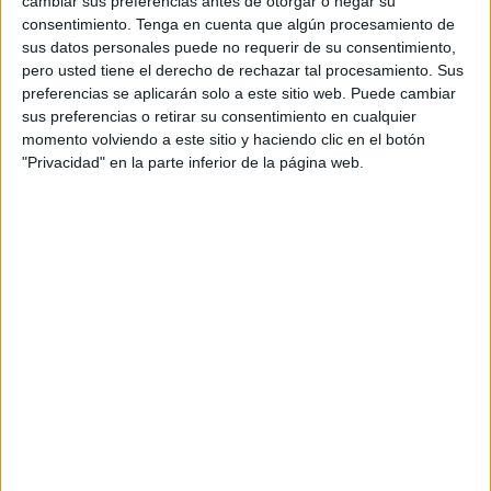
cambiar sus preferencias antes de otorgar o negar su
nuevos lanzamientos enfatiza la combinación de
consentimiento.
Tenga en cuenta que algún procesamiento de
salud y disfrute que ofrecen las bebidas de
sus datos personales puede no requerir de su consentimiento,
Vivesoy, manteniendo el sabor de siempre ahora
pero usted tiene el derecho de rechazar tal procesamiento. Sus
sin azúcar. Además, se refuerza el carácter
preferencias se aplicarán solo a este sitio web. Puede cambiar
sostenible de los nuevos productos y de la propia
sus preferencias o retirar su consentimiento en cualquier
marca, continuando con su filosofía de 100%
momento volviendo a este sitio y haciendo clic en el botón
cultivo local.
"Privacidad" en la parte inferior de la página web.
Con
Oriol Villar
como director creativo y a
través de su agencia, esta campaña continúa la
línea publicitaria de la marca, haciendo uso de un
tono humorístico, de disfrute y optimismo
y
abogando por el cuidado de la salud sin la
renuncia al disfrute del día a día con productos
saludables que mantienen su sabor original. De
este modo, la nueva gama sin azúcar de bebidas
vegetales de soja, almendra y frutos secos de
Vivesoy, amplía su cartera de productos
avanzando hacia una creciente apuesta por el
bienestar. Así, la marca refleja su compromiso