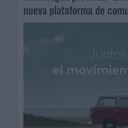
07/08/2026
|
EL VERANO PONE A PRUEBA LA ESTRATEGIA DIGITAL DE
nueva plataforma de comu
07/08/2026
|
VUELING CONVIERTE LOS RECUERDOS EN SOUVENIRS CO
07/08/2026
|
CUANDO SE APAGUE EL SOL, EL ECLIPSE DE 2026 POND
06/08/2026
|
‘LA VUELTA’, DE FENOMENAL PARA MÁLAGA CF
06/08/2026
|
SIETE DE CADA DIEZ EMPRESAS ESPAÑOLAS NO INTEGRA
06/08/2026
|
LA TELEVISIÓN SIGUE LIDERANDO EL CONSUMO DE MEDI
06/08/2026
|
EL USO DE LA IA GENERATIVA ALCANZA YA AL 62% DE L
06/08/2026
|
SYSTEM1 NOMBRA A KIMBERLY BASTONI COMO NUEVA D
06/08/2026
|
FRIGO Y UNIQLO LANZAN UNA COLECCIÓN PERSONALIZA
06/08/2026
|
LA IA ESTÁ SUBIENDO EL LISTÓN DE LA CREATIVIDAD
05/08/2026
|
BEON WORLDWIDE LANZA RAÍZ URBANA PARA TRANSFOR
05/08/2026
|
FABRA COMUNICACIÓN INCORPORA A CASONÁ Y ASUME 
05/08/2026
|
LOPESAN HOTELS & RESORTS ACERCA EL PARAÍSO CAN
05/08/2026
|
LUIS ARQUILLOS (BURGO DE ARIAS): “LA CONSTRUCCIÓ