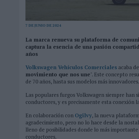
MONEDA”
07/08/2026
|
‘ALEXIA PUTELLAS X GALAXY Z FOLD8 – SIN LÍMITES’, 
7 DE JUNIO DE 2024
La marca renueva su plataforma de comuni
captura la esencia de una pasión compartid
años
Volkswagen Vehículos Comerciales
acaba de
movimiento que nos une
". Este concepto res
de 70 años, hasta sus modelos más innovadores
Las populares furgos Volkswagen siempre han si
conductores, y es precisamente esta conexión la
En colaboración con
Ogilvy
, la nueva platafor
agradecimiento, pero no lo hace desde la nostalg
lleno de posibilidades donde lo más importante 
conductores.