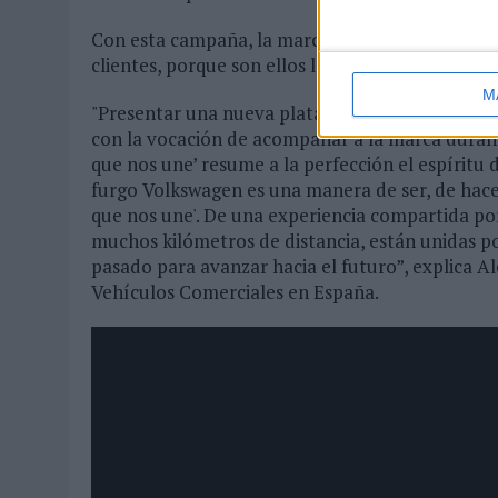
Con esta campaña, la marca reafirma su comprom
clientes, porque son ellos los que hacen posible
M
"Presentar una nueva plataforma de comunicaci
con la vocación de acompañar a la marca duran
que nos une’ resume a la perfección el espíritu
furgo Volkswagen es una manera de ser, de hacer
que nos une'. De una experiencia compartida po
muchos kilómetros de distancia, están unidas po
pasado para avanzar hacia el futuro”, explica A
Vehículos Comerciales en España.