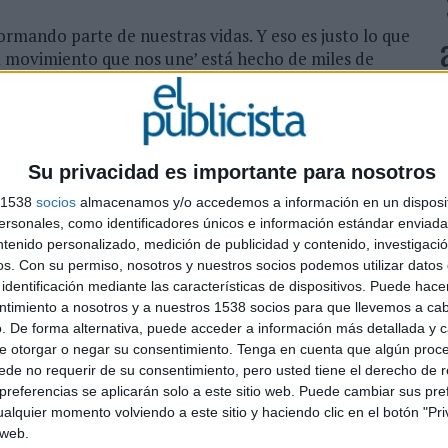
rmando parte de nuestras vidas. Y eso es justo lo que
 movimiento que nos une’ está hecho de miles de
ciones que con el paso del tiempo han creado un
alquiera que vea la campaña podrá sentirse
arecen”, afirma Luis García de Oro, director
Su privacidad es importante para nosotros
S
s como el icónico T1, el Multivan o el ID. Buzz,
D
s 1538
socios
almacenamos y/o accedemos a información en un disposit
 su capacidad para adaptarse a las necesidades
sonales, como identificadores únicos e información estándar enviada 
P
 se resume con una frase que define muy bien el
ntenido personalizado, medición de publicidad y contenido, investigaci
 de este movimiento, porque el movimiento está en
os.
Con su permiso, nosotros y nuestros socios podemos utilizar datos 
nto que nos une" nace para unir a varias generaciones
identificación mediante las características de dispositivos. Puede hacer
swagen.
ntimiento a nosotros y a nuestros 1538 socios para que llevemos a ca
. De forma alternativa, puede acceder a información más detallada y 
iaje para miles de conductores a lo largo de los años.
e otorgar o negar su consentimiento.
Tenga en cuenta que algún proc
de no requerir de su consentimiento, pero usted tiene el derecho de r
 trabajo, o inolvidables viajes en familia son solo una
referencias se aplicarán solo a este sitio web. Puede cambiar sus pref
 han sido partícipes de incontables momentos.
alquier momento volviendo a este sitio y haciendo clic en el botón "Pri
 web.