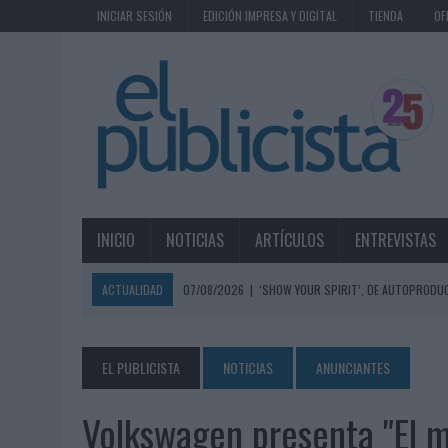
INICIAR SESIÓN
EDICIÓN IMPRESA Y DIGITAL
TIENDA
OF
INICIO
NOTICIAS
ARTÍCULOS
ENTREVISTAS
ACTUALIDAD
07/08/2026
|
‘SHOW YOUR SPIRIT’, DE AUTOPRODUC
07/08/2026
|
EL MÁLAGA CF CULMINA SU TRILOGÍA DE MARCA CON U
07/08/2026
|
MAHOU REIVINDICA EL RITUAL DE LA CAÑA EN EL DÍA IN
EL PUBLICISTA
NOTICIAS
ANUNCIANTES
07/08/2026
|
MG SPIRIT RELANZA SU MARCA CON UNA ESTRATEGIA 
Volkswagen presenta "El m
07/08/2026
|
PATRÓN CONVIERTE EL NUEVO SINGLE DE ARÓN PIPER EN