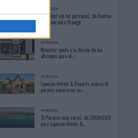
04/08/2026
‘El fútbol sin las personas’, de Dentsu
Creative para Orange
03/08/2026
Movistar apela a la ilusión de las
aficiones para el...
05/08/2026
Lopesan Hotels & Resorts acerca el
paraíso canario en su...
04/08/2026
‘El Paraíso más cerca’, de 22GRADOS
para Lopesan Hotels &...