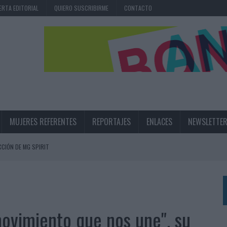
ERTA EDITORIAL
QUIERO SUSCRIBIRME
CONTACTO
MUJERES REFERENTES
REPORTAJES
ENLACES
NEWSLETTE
CIÓN DE MG SPIRIT
NA CAMPAÑA QUE CELEBRA SU REGRESO A PRIMERA DIVISIÓN
TERNACIONAL DE LA CERVEZA
360º CENTRADA EN EL ORIGEN BARCELONÉS
ovimiento que nos une", su
 UNA EXPERIENCIA DE MARCA EN IBIZA