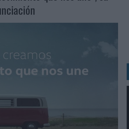
 LAS MARCAS
nciación
N IA
RÁ A PRUEBA LA CREATIVIDAD DE LAS MARCAS
N LA INFANCIA EN SU ESTRATEGIA
OS EN VERANO Y SUPERA AL MÓVIL COMO DISPOSITIVO MÁS UTILIZADO
OS ESPAÑOLES
IRECTORA COMERCIAL GLOBAL
BLE INSPIRADA EN CORNETTO, CALIPPO Y SOLERO
MAR EL PATRIMONIO HISTÓRICO EN ACTIVOS CULTURALES Y ECONÓMICOS
LA GESTIÓN DE SUS RELACIONES CON LOS MEDIOS
ARIO EN SU ÚLTIMA CAMPAÑA INTERNACIONAL
N DE MARCA A LARGO PLAZO Y LA MEDICIÓN SON DOS CARAS DE LA MISMA