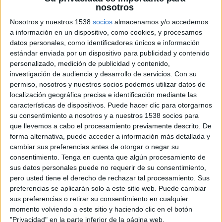
nosotros
Nosotros y nuestros 1538
socios
almacenamos y/o accedemos
a información en un dispositivo, como cookies, y procesamos
datos personales, como identificadores únicos e información
estándar enviada por un dispositivo para publicidad y contenido
personalizado, medición de publicidad y contenido,
investigación de audiencia y desarrollo de servicios.
Con su
permiso, nosotros y nuestros socios podemos utilizar datos de
localización geográfica precisa e identificación mediante las
características de dispositivos. Puede hacer clic para otorgarnos
su consentimiento a nosotros y a nuestros 1538 socios para
que llevemos a cabo el procesamiento previamente descrito. De
forma alternativa, puede acceder a información más detallada y
cambiar sus preferencias antes de otorgar o negar su
consentimiento.
Tenga en cuenta que algún procesamiento de
5 DE JULIO DE 2011
sus datos personales puede no requerir de su consentimiento,
pero usted tiene el derecho de rechazar tal procesamiento. Sus
MRW estrena esta novedad durante el verano
preferencias se aplicarán solo a este sitio web. Puede cambiar
con una promoción que permite enviar bicicletas,
sus preferencias o retirar su consentimiento en cualquier
maletas y mochilas con tarifas especiales
momento volviendo a este sitio y haciendo clic en el botón
Bajo el claim de "Lo que tú quieras, a quien tú quieras y donde tú quieras", MRW
"Privacidad" en la parte inferior de la página web.