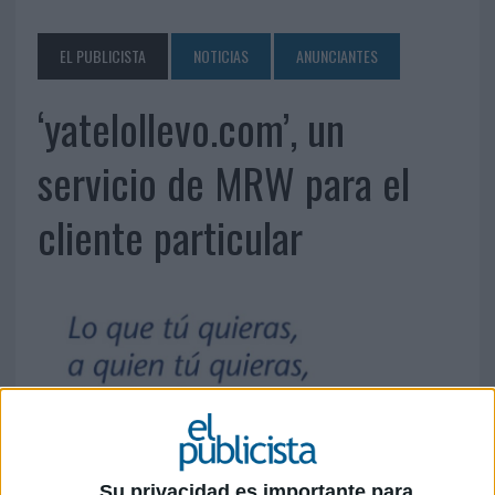
EL PUBLICISTA
NOTICIAS
ANUNCIANTES
‘yatelollevo.com’, un
servicio de MRW para el
cliente particular
Su privacidad es importante para