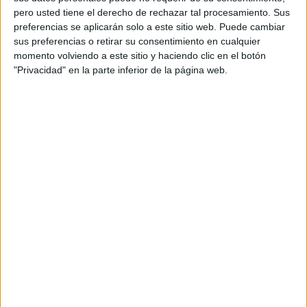
El proyecto, conducido por la presentadora
pero usted tiene el derecho de rechazar tal procesamiento. Sus
Laura Madrueño junto a la psicóloga Alicia
preferencias se aplicarán solo a este sitio web. Puede cambiar
sus preferencias o retirar su consentimiento en cualquier
González, aborda algunos de los principales retos
momento volviendo a este sitio y haciendo clic en el botón
emocionales que afectan a adolescentes y
"Privacidad" en la parte inferior de la página web.
jóvenes, como la ansiedad, la presión estética, la
autoexigencia, las relaciones personales o la
incertidumbre ante la vida adulta.
La serie contará con cuatro episodios temáticos
estrenados durante mayo y con la participación
de creadores de contenido y perfiles con fuerte
presencia digital como Ángela Mármol, Arnau
Marín, Elena Gortari y Oscar Font, quienes
aportan sus experiencias personales para facilitar
conversaciones más cercanas y reconocibles para
este público.
“La salud mental de los jóvenes es una
responsabilidad social y no podemos mirar hacia