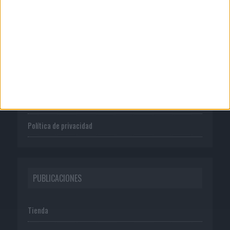
CORPORATIVO
Quienes somos
Publicidad
Normas de uso
Política de privacidad
PUBLICACIONES
Tienda