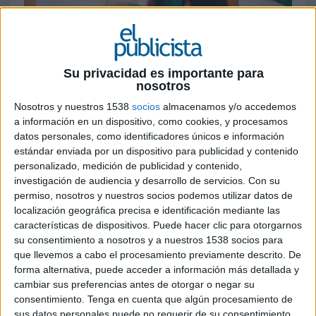
Su privacidad es importante para
nosotros
12 DE MAYO DE 2026
Nosotros y nuestros 1538
socios
almacenamos y/o accedemos
La aseguradora amplía su estrategia de
a información en un dispositivo, como cookies, y procesamos
datos personales, como identificadores únicos e información
compromiso social con una iniciativa
estándar enviada por un dispositivo para publicidad y contenido
dirigida a la Generación Z, centrada en
personalizado, medición de publicidad y contenido,
salud mental, acompañamiento emocional y
investigación de audiencia y desarrollo de servicios.
Con su
prevención a través de contenidos digitales
permiso, nosotros y nuestros socios podemos utilizar datos de
localización geográfica precisa e identificación mediante las
Zurich Seguros
ha lanzado ‘
Cobertura Sin
características de dispositivos. Puede hacer clic para otorgarnos
Filtro
’, su primer videopodcast enfocado en el
su consentimiento a nosotros y a nuestros 1538 socios para
bienestar emocional de los jóvenes en España,
que llevemos a cabo el procesamiento previamente descrito. De
una acción con la que la compañía busca
forma alternativa, puede acceder a información más detallada y
conectar con la Generación Z desde un enfoque
cambiar sus preferencias antes de otorgar o negar su
más social y preventivo.
consentimiento.
Tenga en cuenta que algún procesamiento de
sus datos personales puede no requerir de su consentimiento,