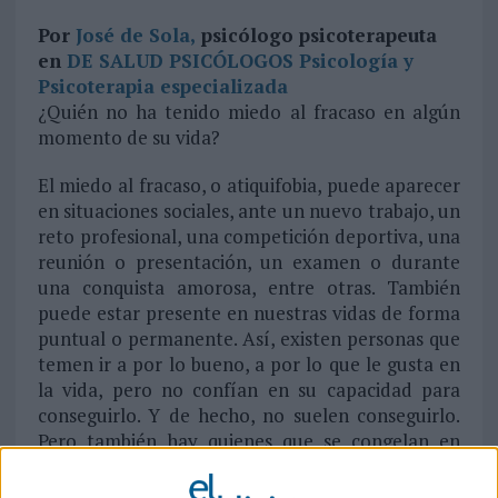
Por
José de Sola,
psicólogo psicoterapeuta
en
DE SALUD PSICÓLOGOS Psicología y
Psicoterapia especializada
¿Quién no ha tenido miedo al fracaso en algún
momento de su vida?
El miedo al fracaso, o atiquifobia, puede aparecer
en situaciones sociales, ante un nuevo trabajo, un
reto profesional, una competición deportiva, una
reunión o presentación, un examen o durante
una conquista amorosa, entre otras. También
puede estar presente en nuestras vidas de forma
puntual o permanente. Así, existen personas que
temen ir a por lo bueno, a por lo que le gusta en
la vida, pero no confían en su capacidad para
conseguirlo. Y de hecho, no suelen conseguirlo.
Pero también hay quienes que se congelan en
momentos importantes; aparece en estos casos
una barrera invisible que les detiene, como si