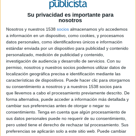
estuviesen ante un precipicio.
Su privacidad es importante para
Es el caso de Juan Antonio, director del
nosotros
departamento de marketing de una importante
Nosotros y nuestros 1538
socios
almacenamos y/o accedemos
multinacional británica. La compañía había
a información en un dispositivo, como cookies, y procesamos
comenzado a reducir personal en algunas de sus
datos personales, como identificadores únicos e información
filiales europeas. A pesar de estar muy bien
estándar enviada por un dispositivo para publicidad y contenido
posicionado entre sus superiores, comenzó de
personalizado, medición de publicidad y contenido,
pronto a tener miedo a perder su trabajo,
investigación de audiencia y desarrollo de servicios.
Con su
principalmente si tenemos en cuenta que tenía
permiso, nosotros y nuestros socios podemos utilizar datos de
una gran carga económica familiar y un despido
localización geográfica precisa e identificación mediante las
características de dispositivos. Puede hacer clic para otorgarnos
le podría dejar en una situación crítica. Nunca
su consentimiento a nosotros y a nuestros 1538 socios para
había tenido problemas para realizar
que llevemos a cabo el procesamiento previamente descrito. De
presentaciones, siempre se había crecido y se
forma alternativa, puede acceder a información más detallada y
sentía seguro ante sus superiores. Pero un día
cambiar sus preferencias antes de otorgar o negar su
tuvo un acceso de tos durante una presentación
consentimiento.
Tenga en cuenta que algún procesamiento de
importante que le obligó a suspenderla. Aquello
sus datos personales puede no requerir de su consentimiento,
no tuvo gran importancia porque todo el mundo
pero usted tiene el derecho de rechazar tal procesamiento. Sus
le valoraba. Era una anécdota. Pero la tos volvió
preferencias se aplicarán solo a este sitio web. Puede cambiar