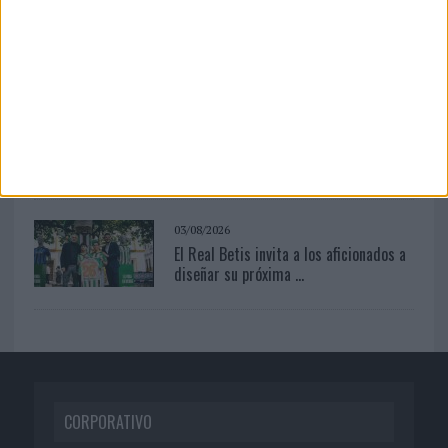
03/08/2026
‘Vuelve el fútbol. Vuelve a soñar’, de
VML para Movistar
04/08/2026
Babaria y Maxibon son ‘el match
perfecto del verano’
03/08/2026
El Real Betis invita a los aficionados a
diseñar su próxima ...
CORPORATIVO