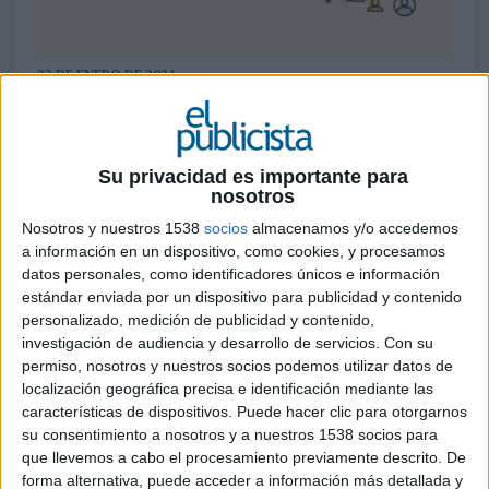
22 DE ENERO DE 2021
Salva Boix, campaign manager
en
Adludio London
Su privacidad es importante para
Hace unos días, explicaba en mi anterior
artículo
nosotros
la aparición del engagement y su importancia de
Nosotros y nuestros 1538
socios
almacenamos y/o accedemos
cara a los inversores de social media y publicidad
a información en un dispositivo, como cookies, y procesamos
digital. En este caso, en cambio, nos centraremos
datos personales, como identificadores únicos e información
más en el engagement que se efectúa en la otra
estándar enviada por un dispositivo para publicidad y contenido
rama de la publicidad digital: los
Publishers
.
personalizado, medición de publicidad y contenido,
investigación de audiencia y desarrollo de servicios.
Con su
Conocemos por
Publisher
aquél medio
permiso, nosotros y nuestros socios podemos utilizar datos de
localización geográfica precisa e identificación mediante las
comunicativo que ofrece cualquier tipo de
características de dispositivos. Puede hacer clic para otorgarnos
contenido digital. Por tanto, dentro de esta
su consentimiento a nosotros y a nuestros 1538 socios para
definición entran el 90% de las páginas web que
que llevemos a cabo el procesamiento previamente descrito. De
existen en Internet: Diarios digitales, deportes, e-
forma alternativa, puede acceder a información más detallada y