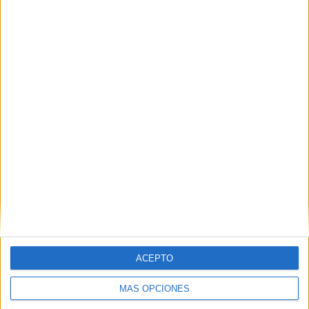
SHARE
ENVIAR
PIN
SÍGUENOS EN FACEBOOK
ACEPTO
MÁS OPCIONES