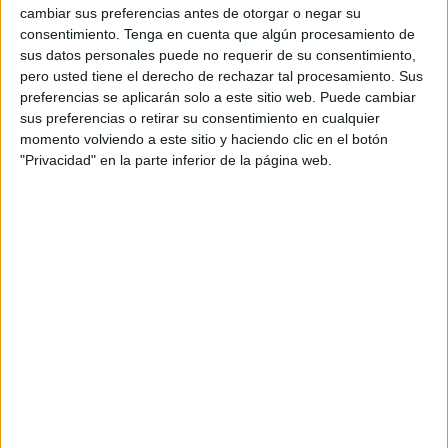
commerce, buscadores online, música, streamers,
cambiar sus preferencias antes de otorgar o negar su
etc.
consentimiento.
Tenga en cuenta que algún procesamiento de
sus datos personales puede no requerir de su consentimiento,
Es aquí en donde entra en juego el Engagement
pero usted tiene el derecho de rechazar tal procesamiento. Sus
Rate. Recordemos que un engagement
preferencias se aplicarán solo a este sitio web. Puede cambiar
(interactuación por parte del usuario) es aquél
sus preferencias o retirar su consentimiento en cualquier
instante en el que el receptor del anuncio le
momento volviendo a este sitio y haciendo clic en el botón
presta atención a nuestra creatividad. Esta
"Privacidad" en la parte inferior de la página web.
interacción puede producirse de diferentes
maneras, dependiendo de cómo interprete el
anunciante o marca cual se ajusta a sus
necesidades.