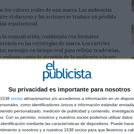
 los valores reales de una marca. Las audiencias
re el discurso y las acciones se traduce en pérdida
isis reputacional.
n la comunicación, combinada con formatos
rencia en las estrategias de marca. Los carteles
ar mensajes en tiempo real para reflejar tendencias,
 enfoque capta la atención de la audiencia a la vez
 y en sintonía con su público.
keting de influencers continuará su expansión, con
 quienes cuentan con audiencias específicas y
Su privacidad es importante para nosotros
rá un creciente interés por los influencers líderes de
enen seguidores, sino también un profundo
s 1538
socios
almacenamos y/o accedemos a información en un disposit
s. Estas colaboraciones, fundamentadas en
sonales, como identificadores únicos e información estándar enviada 
clave para generar confianza y relevancia, con un
ntenido personalizado, medición de publicidad y contenido, investigaci
estión de estas alianzas estratégicas.
os.
Con su permiso, nosotros y nuestros socios podemos utilizar datos 
identificación mediante las características de dispositivos. Puede hacer
ntimiento a nosotros y a nuestros 1538 socios para que llevemos a ca