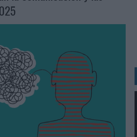
BLE INSPIRADA EN CORNETTO, CALIPPO Y SOLERO
2025
MAR EL PATRIMONIO HISTÓRICO EN ACTIVOS CULTURALES Y ECONÓMICOS
LA GESTIÓN DE SUS RELACIONES CON LOS MEDIOS
ARIO EN SU ÚLTIMA CAMPAÑA INTERNACIONAL
N DE MARCA A LARGO PLAZO Y LA MEDICIÓN SON DOS CARAS DE LA MISMA
N HOTELS & RESORTS
VECES’, DE INUSUALY PARA CERVEZA CAPAZ
 PARA ORANGE
 UNA OPORTUNIDAD DE INCLUSIÓN
RANO’
UDIO EN SU NUEVA CAMPAÑA GLOBAL DE MARCA
VISTAR