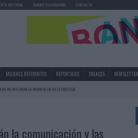
ERTA EDITORIAL
QUIERO SUSCRIBIRME
CONTACTO
MUJERES REFERENTES
REPORTAJES
ENLACES
NEWSLETTE
OLAS NO INTEGRAN LA INFANCIA EN SU ESTRATEGIA
UNQUE LOS MEDIOS CONTROLADOS MANTIENEN EL CRECIMIENTO
OS EN VERANO Y SUPERA AL MÓVIL COMO DISPOSITIVO MÁS UTILIZADO
OS ESPAÑOLES
n la comunicación y las
IRECTORA COMERCIAL GLOBAL