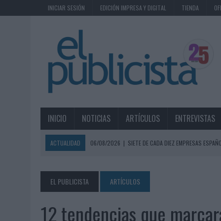
INICIAR SESIÓN
EDICIÓN IMPRESA Y DIGITAL
TIENDA
OF
INICIO
NOTICIAS
ARTÍCULOS
ENTREVISTAS
ACTUALIDAD
06/08/2026
|
SIETE DE CADA DIEZ EMPRESAS ESPAÑ
06/08/2026
|
EL MERCADO PUBLICITARIO CAE UN 2,6% EN 2025, A
06/08/2026
|
LA TELEVISIÓN SIGUE LIDERANDO EL CONSUMO DE MEDI
EL PUBLICISTA
ARTÍCULOS
06/08/2026
|
EL USO DE LA IA GENERATIVA ALCANZA YA AL 62% DE L
12 tendencias que marcará
06/08/2026
|
SYSTEM1 NOMBRA A KIMBERLY BASTONI COMO NUEVA D