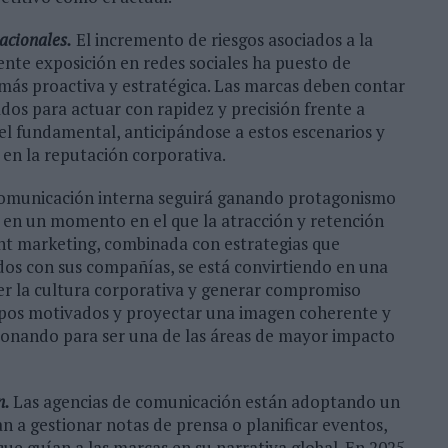
tacionales.
El incremento de riesgos asociados a la
iente exposición en redes sociales ha puesto de
s más proactiva y estratégica. Las marcas deben contar
dos para actuar con rapidez y precisión frente a
pel fundamental, anticipándose a estos escenarios y
en la reputación corporativa.
omunicación interna seguirá ganando protagonismo
 en un momento en el que la atracción y retención
lent marketing, combinada con estrategias que
os con sus compañías, se está convirtiendo en una
cer la cultura corporativa y generar compromiso
uipos motivados y proyectar una imagen coherente y
ucionando para ser una de las áreas de mayor impacto
n.
Las agencias de comunicación están adoptando un
n a gestionar notas de prensa o planificar eventos,
que guían a las marcas en su narrativa global. En 2025,