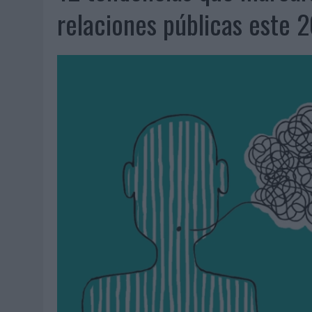
06/08/2026
|
FRIGO Y UNIQLO LANZAN UNA COLECCIÓN PERSONALIZA
relaciones públicas este 
06/08/2026
|
LA IA ESTÁ SUBIENDO EL LISTÓN DE LA CREATIVIDAD
05/08/2026
|
BEON WORLDWIDE LANZA RAÍZ URBANA PARA TRANSFOR
05/08/2026
|
FABRA COMUNICACIÓN INCORPORA A CASONÁ Y ASUME 
05/08/2026
|
LOPESAN HOTELS & RESORTS ACERCA EL PARAÍSO CAN
05/08/2026
|
LUIS ARQUILLOS (BURGO DE ARIAS): “LA CONSTRUCCIÓ
MONEDA”
04/08/2026
|
‘EL PARAÍSO MÁS CERCA’, DE 22GRADOS PARA LOPESA
04/08/2026
|
‘LA ÚNICA CERVEZA DEL MUNDO QUE SE DISFRUTA DOS 
04/08/2026
|
‘EL FÚTBOL SIN LAS PERSONAS’, DE DENTSU CREATIVE
04/08/2026
|
CAPAZ, LA CERVEZA QUE CONVIERTE CADA BOTELLA EN
04/08/2026
|
BABARIA Y MAXIBON SON ‘EL MATCH PERFECTO DEL VE
04/08/2026
|
AUDIBLE REIVINDICA EL PODER TRANSFORMADOR DEL A
03/08/2026
|
‘VUELVE EL FÚTBOL. VUELVE A SOÑAR’, DE VML PARA MO