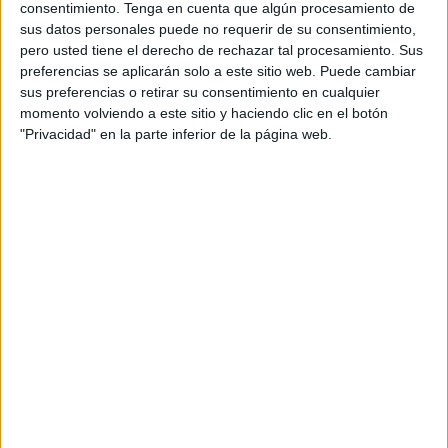
público objetivo. Pero ¿es tan difícil para la marca
consentimiento.
Tenga en cuenta que algún procesamiento de
impactar en su consumidor? Sí, sin duda. No se
sus datos personales puede no requerir de su consentimiento,
trata de que las empresas no sepan a qué público
pero usted tiene el derecho de rechazar tal procesamiento. Sus
dirigirse -con una buena utilización del big data el
preferencias se aplicarán solo a este sitio web. Puede cambiar
margen de error es nimio, aunque siempre puede
sus preferencias o retirar su consentimiento en cualquier
momento volviendo a este sitio y haciendo clic en el botón
haber sorpresas- sino que hay que hacerlo bien.
"Privacidad" en la parte inferior de la página web.
Hay que saber transmitir el mensaje a ese target
concreto, una misión aún más complicada
teniendo en cuenta la sobresaturación de
publicidad que tenemos hoy en día.
Las agencias y marcas no deben perder la
esperanza, pero tampoco el foco. Sus campañas
tienen que saber adaptarse e ir dirigidas en su
forma, contenido, soporte y momento a ese
público que se interesará por el producto o
servicio. Solo así, con una buena estrategia, se
conseguirá que tanto la campaña como las
ventas sean un éxito.