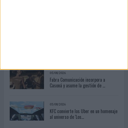
04/08/2026
‘El fútbol sin las personas’, de Dentsu
Creative para Orange
04/08/2026
‘La única cerveza del mundo que se
disfruta dos veces’, de...
05/08/2026
Fabra Comunicación incorpora a
Casoná y asume la gestión de ...
03/08/2026
KFC convierte los Uber en un homenaje
al universo de 'Los...