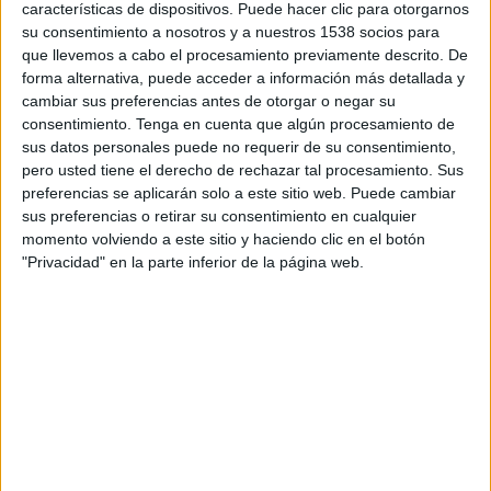
características de dispositivos. Puede hacer clic para otorgarnos
esperar de una agencia?
su consentimiento a nosotros y a nuestros 1538 socios para
que llevemos a cabo el procesamiento previamente descrito. De
CREATIVIDAD. Así, en mayúsculas. Creatividad,
forma alternativa, puede acceder a información más detallada y
pero no para crear (solo) campañas. Creatividad
cambiar sus preferencias antes de otorgar o negar su
para cambiar la forma de hacer negocios.
consentimiento.
Tenga en cuenta que algún procesamiento de
Creatividad para impactar de forma significativa
sus datos personales puede no requerir de su consentimiento,
en el cómo las empresas se relacionan con su
pero usted tiene el derecho de rechazar tal procesamiento. Sus
entorno y la sociedad.
preferencias se aplicarán solo a este sitio web. Puede cambiar
sus preferencias o retirar su consentimiento en cualquier
Y para conseguir la creatividad sea estratégica a
momento volviendo a este sitio y haciendo clic en el botón
nivel de negocio es importante que:
"Privacidad" en la parte inferior de la página web.
El acceso a otro tipo de interlocutor
.
Puede tener el cargo que sea, pero el
interlocutor debe tener poder de decisión
real sobre la compañía y no solo sobre la
comunicación. Debe poder cambiar las cosas
desde dentro para que luego se vean fuera.
Debe conocer bien dónde aprieta el zapato
y estar dispuesto a arreglarlo. Debe estar