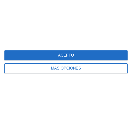
SHARE
SHARE
ENVIAR
PIN
ACEPTO
MÁS OPCIONES
SÍGUENOS EN FACEBOOK