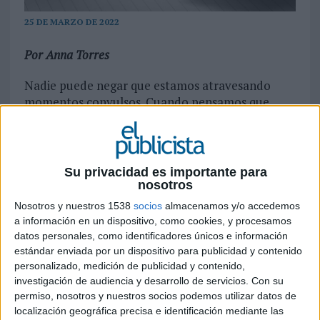
25 DE MARZO DE 2022
Por Anna Torres
Nadie puede negar que estamos atravesando
momentos convulsos. Cuando pensamos que
hemos vivido y superado un momento histórico,
llega otro para demostrar que la realidad supera
siempre a la ficción. Algunos lo han bautizado
como entorno VUCA (Volatilidad, Incertidumbre
Su privacidad es importante para
-en inglés, uncertainty-, Complejidad y
nosotros
Ambigüedad), y nos damos cuenta de que nada es
Nosotros y nuestros 1538
socios
almacenamos y/o accedemos
similar al pasado y los modelos de empresa
a información en un dispositivo, como cookies, y procesamos
convencionales ya no pueden funcionar como lo
datos personales, como identificadores únicos e información
hacían con anterioridad.
estándar enviada por un dispositivo para publicidad y contenido
personalizado, medición de publicidad y contenido,
Y ante todo esto, ¿qué puede aportar una
investigación de audiencia y desarrollo de servicios.
Con su
agencia de publicidad? ¿Qué es lo más valioso que
permiso, nosotros y nuestros socios podemos utilizar datos de
localización geográfica precisa e identificación mediante las
puede ofrecer a la sociedad? ¿Qué debemos