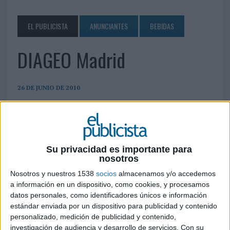
EL PUBLICISTA
ANUNCIANTES
BEBIDAS
DIAGEO Madrid
26 DE JUNIO DE 2010
Av. Dos Castillas, 33 Atica 7 Edificio II 28224
Pozuelo de Alarcón (Madrid) Tel.: 917 09 12 30
Fax: 913 52 89 41
manuela.gomez.valeriano@diageo.com
Su privacidad es importante para
www.diageo.com
nosotros
Nosotros y nuestros 1538
socios
almacenamos y/o accedemos
a información en un dispositivo, como cookies, y procesamos
IMPRIMIR
datos personales, como identificadores únicos e información
estándar enviada por un dispositivo para publicidad y contenido
TWEET
personalizado, medición de publicidad y contenido,
investigación de audiencia y desarrollo de servicios.
Con su