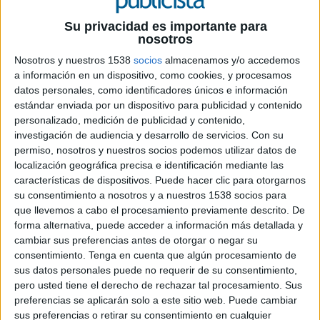
Su privacidad es importante para
nosotros
18 DE JUNIO DE 2014
Nosotros y nuestros 1538
socios
almacenamos y/o accedemos
a información en un dispositivo, como cookies, y procesamos
El festival publicitario de referencia crece un 5%
datos personales, como identificadores únicos e información
en inscripciones, albergando industrias que nunca
estándar enviada por un dispositivo para publicidad y contenido
personalizado, medición de publicidad y contenido,
antes habían participado. El certamen sigue
investigación de audiencia y desarrollo de servicios.
Con su
dominado por los países anglosajones. La
permiso, nosotros y nuestros socios podemos utilizar datos de
publicidad española incrementa un 24% su
localización geográfica precisa e identificación mediante las
participación, pero queda fuera del top ten, y sus
características de dispositivos. Puede hacer clic para otorgarnos
trabajos tampoco están entre los grandes
su consentimiento a nosotros y a nuestros 1538 socios para
favoritos de este año.
que llevemos a cabo el procesamiento previamente descrito. De
forma alternativa, puede acceder a información más detallada y
El Festival de Publicidad de Cannes (Cannes Lions) sigue creciendo a pesar de
cambiar sus preferencias antes de otorgar o negar su
que muchos de los mercados publicitario más avanzados sigue estando maltrechos
consentimiento.
Tenga en cuenta que algún procesamiento de
y padeciendo los recortes generalizados de los anunciantes en sus presupuestos.
sus datos personales puede no requerir de su consentimiento,
Está claro que esta realidad se equilibra con la buena marcha de los países y
pero usted tiene el derecho de rechazar tal procesamiento. Sus
regiones emergentes, que también son punteros desde el punto de vista
preferencias se aplicarán solo a este sitio web. Puede cambiar
publicitario (Brasil, China, Rusia, India, Sudeste asiático…). En definitiva, un total
sus preferencias o retirar su consentimiento en cualquier