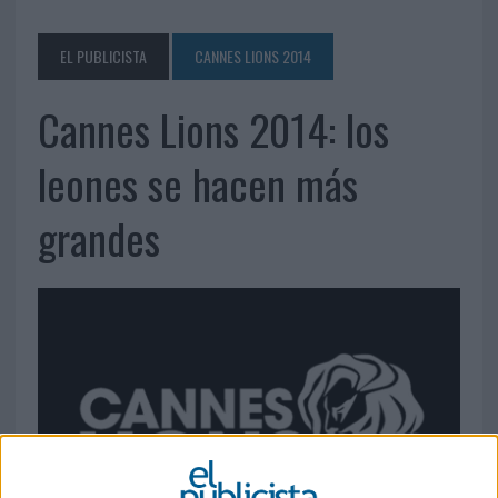
EL PUBLICISTA
CANNES LIONS 2014
Cannes Lions 2014: los
leones se hacen más
grandes