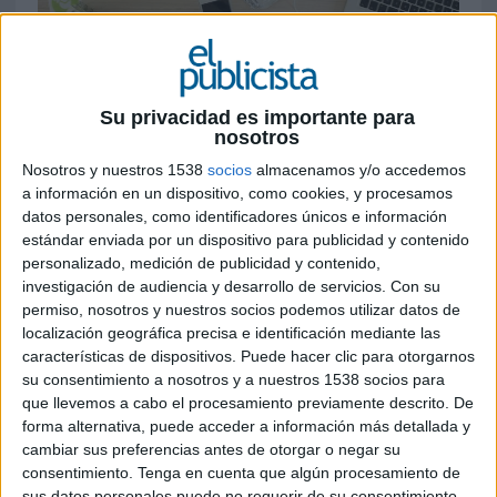
Su privacidad es importante para
nosotros
10 DE FEBRERO DE 2017
Nosotros y nuestros 1538
socios
almacenamos y/o accedemos
El buscador priorizará mucho más los
a información en un dispositivo, como cookies, y procesamos
contenidos y sites pensados para ser
datos personales, como identificadores únicos e información
consumidos desde dispositivos móviles. El
estándar enviada por un dispositivo para publicidad y contenido
93% de los usuarios de móviles se han
personalizado, medición de publicidad y contenido,
conectado a internet desde su dispositivo en
investigación de audiencia y desarrollo de servicios.
Con su
permiso, nosotros y nuestros socios podemos utilizar datos de
los últimos tres meses
localización geográfica precisa e identificación mediante las
características de dispositivos. Puede hacer clic para otorgarnos
Google dará un paso más en los próximos meses
su consentimiento a nosotros y a nuestros 1538 socios para
y apostará por el “mobile-first”, con el
que llevemos a cabo el procesamiento previamente descrito. De
lanzamiento de un nuevo ‘index’ para búsquedas
forma alternativa, puede acceder a información más detallada y
en móvil. Tras este concepto subyace un diseño
cambiar sus preferencias antes de otorgar o negar su
que tiene presentes las particularidades de cada
consentimiento.
Tenga en cuenta que algún procesamiento de
uno de los dispositivos que se utilizan para
sus datos personales puede no requerir de su consentimiento,