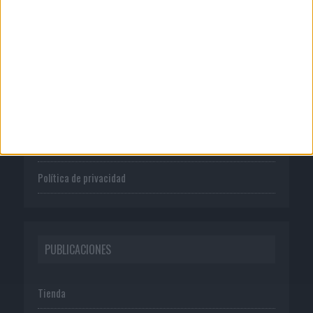
CORPORATIVO
Quienes somos
Publicidad
Normas de uso
Política de privacidad
PUBLICACIONES
Tienda