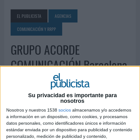
EL PUBLICISTA
AGENCIAS
COMUNICACIÓN Y RRPP
GRUPO ACORDE
COMUNICACIÓN Barcelona
23 DE MARZO DE 2013
Su privacidad es importante para
Parc Tecnologic del Vallés Local 108 08290
nosotros
Cerdanyola del Vallés (Barcelona) Teléfono: 935
82 44 51 Fax: 935 82 44 52
Nosotros y nuestros 1538
socios
almacenamos y/o accedemos
a información en un dispositivo, como cookies, y procesamos
marketing@grupoacorde.es
datos personales, como identificadores únicos e información
www.grupoacorde.es
estándar enviada por un dispositivo para publicidad y contenido
personalizado, medición de publicidad y contenido,