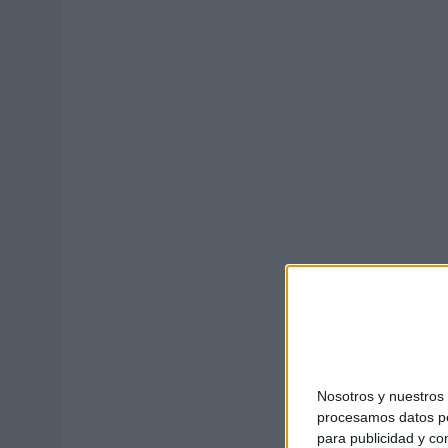
03/08/2026
|
‘VUELVE EL FÚTBOL. VUELVE A SOÑAR’, DE VML PARA MO
07/08/2026
|
CUANDO SE APAGUE EL SOL, EL ECLIPSE DE 2026 POND
Nosotros y nuestro
procesamos datos per
para publicidad y co