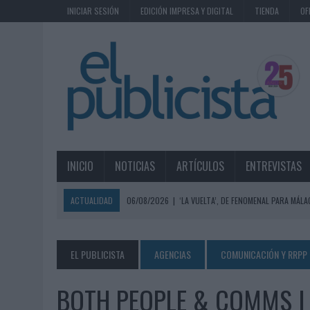
INICIAR SESIÓN
EDICIÓN IMPRESA Y DIGITAL
TIENDA
OF
INICIO
NOTICIAS
ARTÍCULOS
ENTREVISTAS
ACTUALIDAD
06/08/2026
|
‘LA VUELTA’, DE FENOMENAL PARA MÁLA
06/08/2026
|
SIETE DE CADA DIEZ EMPRESAS ESPAÑOLAS NO INTEGRA
06/08/2026
|
EL MERCADO PUBLICITARIO CAE UN 2,6% EN 2025, A
EL PUBLICISTA
AGENCIAS
COMUNICACIÓN Y RRPP
06/08/2026
|
LA TELEVISIÓN SIGUE LIDERANDO EL CONSUMO DE MEDI
BOTH PEOPLE & COMMS | 
06/08/2026
|
EL USO DE LA IA GENERATIVA ALCANZA YA AL 62% DE L