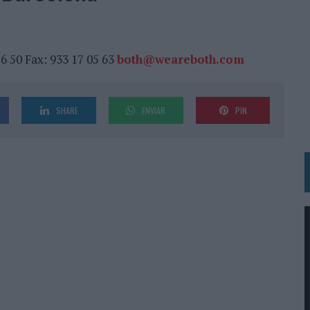
IRECTORA COMERCIAL GLOBAL
BLE INSPIRADA EN CORNETTO, CALIPPO Y SOLERO
26 50 Fax: 933 17 05 63
both@weareboth.com
MAR EL PATRIMONIO HISTÓRICO EN ACTIVOS CULTURALES Y ECONÓMICOS
LA GESTIÓN DE SUS RELACIONES CON LOS MEDIOS
SHARE
ENVIAR
PIN
ARIO EN SU ÚLTIMA CAMPAÑA INTERNACIONAL
N DE MARCA A LARGO PLAZO Y LA MEDICIÓN SON DOS CARAS DE LA MISMA
N HOTELS & RESORTS
VECES’, DE INUSUALY PARA CERVEZA CAPAZ
 PARA ORANGE
 UNA OPORTUNIDAD DE INCLUSIÓN
RANO’
UDIO EN SU NUEVA CAMPAÑA GLOBAL DE MARCA