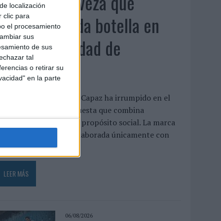
Capaz, la cerveza que
de localización
convierte cada botella en
 clic para
bo el procesamiento
cambiar sus
una oportunidad de
esamiento de sus
echazar tal
inclusión
erencias o retirar su
vacidad" en la parte
a cervecera madrileña Capaz ha irrumpido en el
mercado con una propuesta que combina
laboración artesanal y propósito social. La marca
presenta una cerveza elaborada únicamente con
gua, malta,...
LEER MÁS
06/08/2026