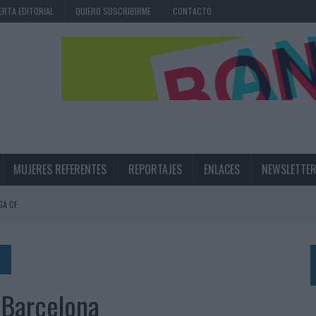
ERTA EDITORIAL
QUIERO SUSCRIBIRME
CONTACTO
MUJERES REFERENTES
REPORTAJES
ENLACES
NEWSLETTE
GA CF
N LA INFANCIA EN SU ESTRATEGIA
UNQUE LOS MEDIOS CONTROLADOS MANTIENEN EL CRECIMIENTO
OS EN VERANO Y SUPERA AL MÓVIL COMO DISPOSITIVO MÁS UTILIZADO
Barcelona
OS ESPAÑOLES