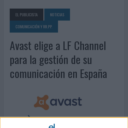
EL PUBLICISTA
NOTICIAS
COMUNICACIÓN Y RR.PP.
Avast elige a LF Channel
para la gestión de su
comunicación en España