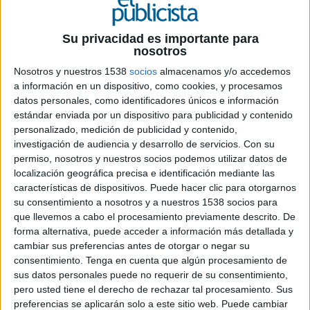
Su privacidad es importante para
nosotros
12 DE ENERO DE 2021
Nosotros y nuestros 1538
socios
almacenamos y/o accedemos
a información en un dispositivo, como cookies, y procesamos
La agencia trabajará para proporcionar a la
datos personales, como identificadores únicos e información
marca asesoramiento, contenidos y
estándar enviada por un dispositivo para publicidad y contenido
actividades propias de un gabinete de
personalizado, medición de publicidad y contenido,
prensa
investigación de audiencia y desarrollo de servicios.
Con su
permiso, nosotros y nuestros socios podemos utilizar datos de
Avast
ha seleccionado a la agencia
LF Channel
localización geográfica precisa e identificación mediante las
para la gestión y ejecución de su programa de
características de dispositivos. Puede hacer clic para otorgarnos
comunicación en España. La compañía ofrece
su consentimiento a nosotros y a nuestros 1538 socios para
productos de seguridad, privacidad y
que llevemos a cabo el procesamiento previamente descrito. De
rendimiento para consumidores y pequeñas y
forma alternativa, puede acceder a información más detallada y
medianas empresas y considera el mercado
cambiar sus preferencias antes de otorgar o negar su
español como una región importante para
consentimiento.
Tenga en cuenta que algún procesamiento de
sus datos personales puede no requerir de su consentimiento,
educar a las personas sobre la seguridad y la
pero usted tiene el derecho de rechazar tal procesamiento. Sus
privacidad
online
.
preferencias se aplicarán solo a este sitio web. Puede cambiar