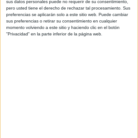
en la amplificación de sus principales territorios
sus datos personales puede no requerir de su consentimiento,
de marca, que pasan por la excelencia culinaria,
pero usted tiene el derecho de rechazar tal procesamiento. Sus
artesanía, diseño, hospitalidad y savoir-faire
preferencias se aplicarán solo a este sitio web. Puede cambiar
sus preferencias o retirar su consentimiento en cualquier
francés.
momento volviendo a este sitio y haciendo clic en el botón
"Privacidad" en la parte inferior de la página web.
Fundada en 1925 en Fresnoy-le-Grand, al norte
de Francia, Le Creuset ocupa un lugar único
dentro del universo culinario internacional. La
firma revolucionó la categoría al introducir por
primera vez el hierro fundido esmaltado en
colores vibrantes, transformando un utensilio
funcional en una pieza de diseño reconocible en
cocinas de todo el mundo.
Un siglo después, la marca continúa preservando
el savoir-faire artesanal que ha dado forma a su
legado, consolidándose como un referente global
y una de las firmas más admiradas del universo
culinario por su excelencia, calidad y diseño
atemporal. "A lo largo de su historia, Le Creuset