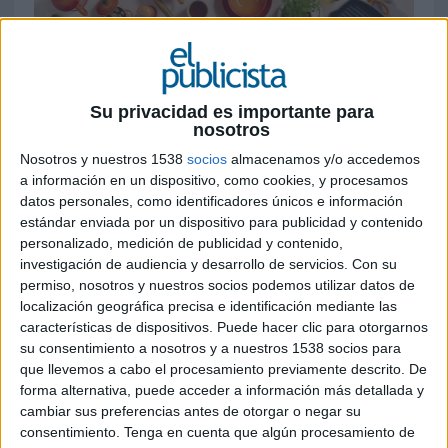
Su privacidad es importante para
nosotros
10 DE JUNIO DE 2026
Nosotros y nuestros 1538
socios
almacenamos y/o accedemos
La icónica firma francesa refuerza su
a información en un dispositivo, como cookies, y procesamos
apuesta por el mercado español
datos personales, como identificadores únicos e información
estándar enviada por un dispositivo para publicidad y contenido
Le Creuset, referente global en cookware
personalizado, medición de publicidad y contenido,
investigación de audiencia y desarrollo de servicios.
Con su
premium y diseño culinario, ha seleccionado
permiso, nosotros y nuestros socios podemos utilizar datos de
Luxurycomm como su nueva agencia de
localización geográfica precisa e identificación mediante las
comunicación, relaciones públicas e influencer
características de dispositivos. Puede hacer clic para otorgarnos
marketing de España. A partir de ahora la agencia
su consentimiento a nosotros y a nuestros 1538 socios para
de comunicación y relaciones públicas del grupo
que llevemos a cabo el procesamiento previamente descrito. De
Comm Media Group será responsable de diseñar
forma alternativa, puede acceder a información más detallada y
e implementar la estrategia de comunicación de
cambiar sus preferencias antes de otorgar o negar su
la marca en el mercado español, acompañándola
consentimiento.
Tenga en cuenta que algún procesamiento de