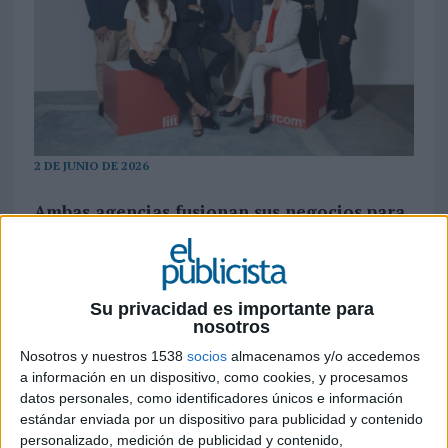
2 DE JUNIO DE 2026
Ambas agencias fusionan sus negocios para
operar como empresa única en España y
Portugal, formando así uno de los players
más destacados del sector en el mercado
ibérico dentro del territorio de la
Su privacidad es importante para
comunicación estratégica y las relaciones
nosotros
públicas. Ambas compañías alcanzarán un
Nosotros y nuestros 1538
socios
almacenamos y/o accedemos
volumen de negocio de en torno a 20
a información en un dispositivo, como cookies, y procesamos
millones de euros y sumarán 190 empleados
datos personales, como identificadores únicos e información
en sus oficinas de Madrid, Barcelona y
estándar enviada por un dispositivo para publicidad y contenido
Lisboa. La mayoría del capital de la
personalizado, medición de publicidad y contenido,