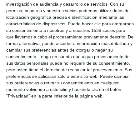
investigación de audiencia y desarrollo de servicios.
Con su
sociedad holding en la que se integrarán las
permiso, nosotros y nuestros socios podemos utilizar datos de
dos compañías seguirá en manos de sus
localización geográfica precisa e identificación mediante las
actuales socios: Alberte Santos, Salvador da
características de dispositivos. Puede hacer clic para otorgarnos
Cunha, Ander Serrano, Irene de la Casa y
su consentimiento a nosotros y a nuestros 1538 socios para
Rita Olmedo
que llevemos a cabo el procesamiento previamente descrito. De
forma alternativa, puede acceder a información más detallada y
Fusión de altos vuelos en el mercado publicitario
cambiar sus preferencias antes de otorgar o negar su
en el Sur de Europa. Las consultoras y agencias
consentimiento.
Tenga en cuenta que algún procesamiento de
de comunicación Evercom (con oficinas en
sus datos personales puede no requerir de su consentimiento,
Madrid y Barcelona) y Lift (con oficina central en
pero usted tiene el derecho de rechazar tal procesamiento. Sus
Lisboa) han llegado a un acuerdo para fusionar
preferencias se aplicarán solo a este sitio web. Puede cambiar
sus negocios y crear una de las primeras
sus preferencias o retirar su consentimiento en cualquier
momento volviendo a este sitio y haciendo clic en el botón
compañías de comunicación independientes del
"Privacidad" en la parte inferior de la página web.
mercado ibérico. Se trata de una operación sin
precedentes por el volumen de negocio que
manejan ambas empresas independientes, en la
que participa igualmente la sociedad gestora de
fondos de private equity CoRe Capital, que
invertirá en la capitalización del proyecto a