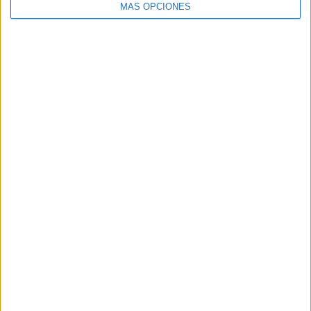
MÁS OPCIONES
SHARE
ENVIAR
PIN
SÍGUENOS EN FACEBOOK