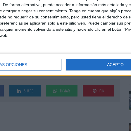
n entornos institucionales, de consultoría y agencia.
. De forma alternativa, puede acceder a información más detallada y 
ientes como Fundación CEOE, JAC Motors, Alcampo,
e otorgar o negar su consentimiento.
Tenga en cuenta que algún proc
de no requerir de su consentimiento, pero usted tiene el derecho de r
e Premio Dircom 2024, Medalla de Bronce WIN 2024 y
referencias se aplicarán solo a este sitio web. Puede cambiar sus pref
alquier momento volviendo a este sitio y haciendo clic en el botón "Pri
E
 web.
n la convicción de que hay un hueco real en el
e
briel Gómez González. “Las marcas necesitan que su
a
enten algo y que su contenido audiovisual tenga una
p
o que vamos a construir aquí”.
ÁS OPCIONES
ACEPTO
SHARE
ENVIAR
PIN