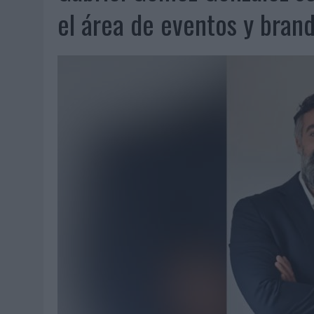
06/08/2026
|
FRIGO Y UNIQLO LANZAN UNA COLECCIÓN PERSONALIZA
el área de eventos y bran
06/08/2026
|
LA IA ESTÁ SUBIENDO EL LISTÓN DE LA CREATIVIDAD
05/08/2026
|
BEON WORLDWIDE LANZA RAÍZ URBANA PARA TRANSFOR
05/08/2026
|
FABRA COMUNICACIÓN INCORPORA A CASONÁ Y ASUME 
05/08/2026
|
LOPESAN HOTELS & RESORTS ACERCA EL PARAÍSO CAN
05/08/2026
|
LUIS ARQUILLOS (BURGO DE ARIAS): “LA CONSTRUCCIÓ
MONEDA”
04/08/2026
|
‘EL PARAÍSO MÁS CERCA’, DE 22GRADOS PARA LOPESA
04/08/2026
|
‘LA ÚNICA CERVEZA DEL MUNDO QUE SE DISFRUTA DOS 
04/08/2026
|
‘EL FÚTBOL SIN LAS PERSONAS’, DE DENTSU CREATIVE
04/08/2026
|
CAPAZ, LA CERVEZA QUE CONVIERTE CADA BOTELLA EN
04/08/2026
|
BABARIA Y MAXIBON SON ‘EL MATCH PERFECTO DEL VE
04/08/2026
|
AUDIBLE REIVINDICA EL PODER TRANSFORMADOR DEL A
03/08/2026
|
‘VUELVE EL FÚTBOL. VUELVE A SOÑAR’, DE VML PARA MO