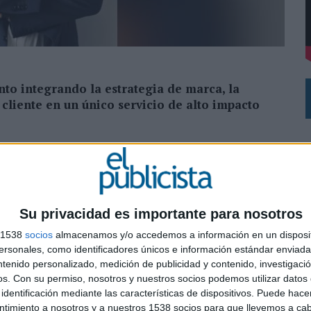
 EL REGRESO DEL FÚTBOL
to integrando la estrategia de marca, la
cliente en un único servicio de alto impacto
Gómez González como director del área de eventos,
. La agencia refuerza así una línea estratégica que
orporativo y la producción de eventos en un modelo de
Su privacidad es importante para nosotros
e esta área reflejan nuestra apuesta por una
s 1538
socios
almacenamos y/o accedemos a información en un disposit
rientada a generar valor real para nuestros clientes.
sonales, como identificadores únicos e información estándar enviada 
 y este nuevo servicio es la expresión más completa
ntenido personalizado, medición de publicidad y contenido, investigaci
undadora de Trescom.
os.
Con su permiso, nosotros y nuestros socios podemos utilizar datos 
0
identificación mediante las características de dispositivos. Puede hacer
ás de 15 años de experiencia en comunicación
ntimiento a nosotros y a nuestros 1538 socios para que llevemos a ca