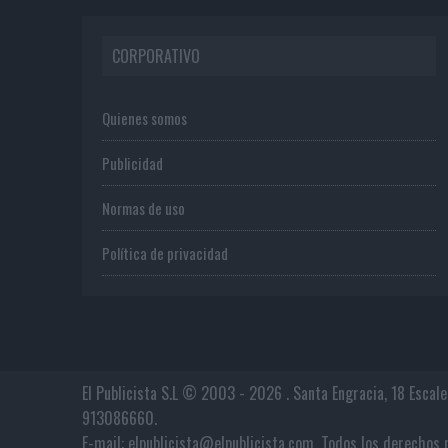
CORPORATIVO
Quienes somos
Publicidad
Normas de uso
Política de privacidad
El Publicista S.L © 2003 - 2026 . Santa Engracia, 18 Escal
913086660.
E-mail: elpublicista@elpublicista.com. Todos los derech