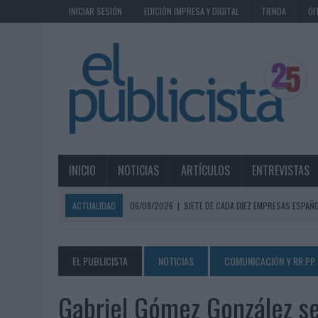
INICIAR SESIÓN
EDICIÓN IMPRESA Y DIGITAL
TIENDA
OF
INICIO
NOTICIAS
ARTÍCULOS
ENTREVISTAS
ACTUALIDAD
06/08/2026
|
SIETE DE CADA DIEZ EMPRESAS ESPAÑ
06/08/2026
|
EL MERCADO PUBLICITARIO CAE UN 2,6% EN 2025, A
06/08/2026
|
LA TELEVISIÓN SIGUE LIDERANDO EL CONSUMO DE MEDI
EL PUBLICISTA
NOTICIAS
COMUNICACIÓN Y RR.PP.
06/08/2026
|
EL USO DE LA IA GENERATIVA ALCANZA YA AL 62% DE L
Gabriel Gómez González se
06/08/2026
|
SYSTEM1 NOMBRA A KIMBERLY BASTONI COMO NUEVA D