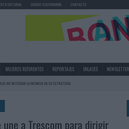
ERTA EDITORIAL
QUIERO SUSCRIBIRME
CONTACTO
MUJERES REFERENTES
REPORTAJES
ENLACES
NEWSLETTE
OLAS NO INTEGRAN LA INFANCIA EN SU ESTRATEGIA
UNQUE LOS MEDIOS CONTROLADOS MANTIENEN EL CRECIMIENTO
OS EN VERANO Y SUPERA AL MÓVIL COMO DISPOSITIVO MÁS UTILIZADO
OS ESPAÑOLES
 une a Trescom para dirigir
IRECTORA COMERCIAL GLOBAL