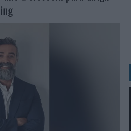
BLE INSPIRADA EN CORNETTO, CALIPPO Y SOLERO
ding
MAR EL PATRIMONIO HISTÓRICO EN ACTIVOS CULTURALES Y ECONÓMICOS
LA GESTIÓN DE SUS RELACIONES CON LOS MEDIOS
ARIO EN SU ÚLTIMA CAMPAÑA INTERNACIONAL
N DE MARCA A LARGO PLAZO Y LA MEDICIÓN SON DOS CARAS DE LA MISMA
N HOTELS & RESORTS
VECES’, DE INUSUALY PARA CERVEZA CAPAZ
 PARA ORANGE
 UNA OPORTUNIDAD DE INCLUSIÓN
RANO’
UDIO EN SU NUEVA CAMPAÑA GLOBAL DE MARCA
VISTAR