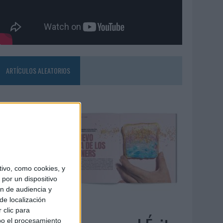
ARTÍCULOS ALEATORIOS
ivo, como cookies, y
por un dispositivo
ón de audiencia y
de localización
4/08/2026
 clic para
bo el procesamiento