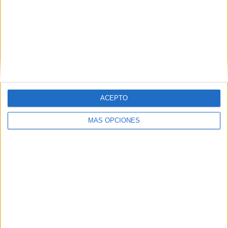
ARTÍCULOS ALEATORIOS
ACEPTO
MÁS OPCIONES
06/08/2026
El uso de la IA generativa
alcanza ya al 62% de los