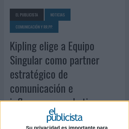
EL PUBLICISTA
NOTICIAS
COMUNICACIÓN Y RR.PP.
Kipling elige a Equipo
Singular como partner
estratégico de
comunicación e
influencers marketing
Su privacidad es importante para