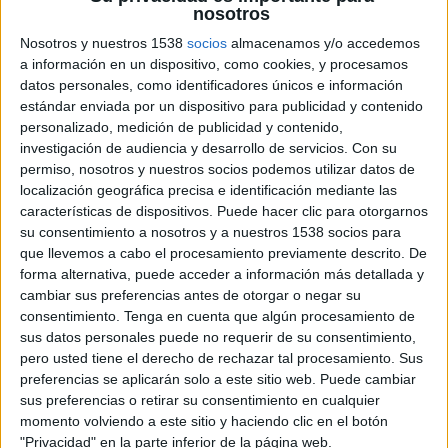
nosotros
Nosotros y nuestros 1538
socios
almacenamos y/o accedemos
a información en un dispositivo, como cookies, y procesamos
datos personales, como identificadores únicos e información
estándar enviada por un dispositivo para publicidad y contenido
personalizado, medición de publicidad y contenido,
investigación de audiencia y desarrollo de servicios.
Con su
permiso, nosotros y nuestros socios podemos utilizar datos de
6 DE JULIO DE 2023
localización geográfica precisa e identificación mediante las
características de dispositivos. Puede hacer clic para otorgarnos
Kipling, firma de bolsos, equipaje y
su consentimiento a nosotros y a nuestros 1538 socios para
accesorios escoge a Equipo Singular, una
que llevemos a cabo el procesamiento previamente descrito. De
agencia creativa de comunicación integrada
forma alternativa, puede acceder a información más detallada y
cambiar sus preferencias antes de otorgar o negar su
Equipo Singular
ha sido seleccionada por
consentimiento.
Tenga en cuenta que algún procesamiento de
Kipling, firma global de bolsos, equipaje y
sus datos personales puede no requerir de su consentimiento,
accesorios como su partner estratégico de prensa
pero usted tiene el derecho de rechazar tal procesamiento. Sus
preferencias se aplicarán solo a este sitio web. Puede cambiar
e influencer marketing.
sus preferencias o retirar su consentimiento en cualquier
momento volviendo a este sitio y haciendo clic en el botón
Kipling
muestra su compromiso con dejar la
"Privacidad" en la parte inferior de la página web.