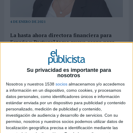
4 DE ENERO DE 2021
La hasta ahora directora financiera para
España y Portugal toma nuevo cargo para
acompañar de forma proactiva el
crecimiento de la consultora, impulsando
nuevas herramientas tecnológicas y
anticipar riesgos
Su privacidad es importante para
nosotros
LLYC
empieza el año con novedades en su
Nosotros y nuestros 1538
socios
almacenamos y/o accedemos
dirección. Marta Guisasola es la nueva chief
a información en un dispositivo, como cookies, y procesamos
financial officer (CFO) global de la consultora de
datos personales, como identificadores únicos e información
comunicación y asuntos públicos. Asume el cargo
estándar enviada por un dispositivo para publicidad y contenido
que ocupaba hasta ahora Enrique González, que
personalizado, medición de publicidad y contenido,
se ha jubilado tras una exitosa carrera
investigación de audiencia y desarrollo de servicios.
Con su
permiso, nosotros y nuestros socios podemos utilizar datos de
profesional.
localización geográfica precisa e identificación mediante las