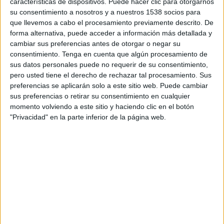
características de dispositivos. Puede hacer clic para otorgarnos
Marta Guisasola es licenciada en Administración
su consentimiento a nosotros y a nuestros 1538 socios para
y Dirección de Empresas por la UPV y Master en
que llevemos a cabo el procesamiento previamente descrito. De
Finanzas por CUNEF. Cuenta con una dilatada
forma alternativa, puede acceder a información más detallada y
trayectoria en el ámbito de las finanzas. Se
cambiar sus preferencias antes de otorgar o negar su
incorporó hace más de dos años a la Dirección
consentimiento.
Tenga en cuenta que algún procesamiento de
Financiera en Europa de LLYC proveniente de
sus datos personales puede no requerir de su consentimiento,
Deoleo, donde fue directora financiera de
pero usted tiene el derecho de rechazar tal procesamiento. Sus
mercados internacionales y Norte de Europa.
preferencias se aplicarán solo a este sitio web. Puede cambiar
Previamente, trabajó en multinacionales tan
sus preferencias o retirar su consentimiento en cualquier
importantes como Gillette, Newer Rubbermaid, o
momento volviendo a este sitio y haciendo clic en el botón
"Privacidad" en la parte inferior de la página web.
The Kellogg Company, donde ocupó diversas
posiciones como Planificación Financiera,
Business Partner de Marketing y Sales Finance
Manager, englobando las finanzas del
departamento de ventas y el área de Credit
Control.
“La Dirección Financiera de una empresa como
LLYC, innovadora y líder de su sector, debe
acompañar el crecimiento asumiendo la irrupción