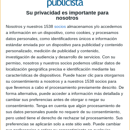
Su privacidad es importante para
nosotros
Nosotros y nuestros 1538
socios
almacenamos y/o accedemos
25 DE MAYO DE 2026
a información en un dispositivo, como cookies, y procesamos
datos personales, como identificadores únicos e información
La consultora lanza una unidad
estándar enviada por un dispositivo para publicidad y contenido
especializada dentro de la división de
personalizado, medición de publicidad y contenido,
comunicación corporativa
investigación de audiencia y desarrollo de servicios.
Con su
permiso, nosotros y nuestros socios podemos utilizar datos de
Kreab
ha anunciado la creación del área de
localización geográfica precisa e identificación mediante las
defensa dentro de su división de comunicación
características de dispositivos. Puede hacer clic para otorgarnos
corporativa y la incorporación de Nacho G.
su consentimiento a nosotros y a nuestros 1538 socios para
Pandavenes como director de esta nueva línea
que llevemos a cabo el procesamiento previamente descrito. De
de trabajo. La nueva área de defensa se ha
forma alternativa, puede acceder a información más detallada y
diseñado para ofrecer planificación estratégica
cambiar sus preferencias antes de otorgar o negar su
de la comunicación institucional y corporativa,
consentimiento.
Tenga en cuenta que algún procesamiento de
sus datos personales puede no requerir de su consentimiento,
gestión de crisis en entornos sensibles,
pero usted tiene el derecho de rechazar tal procesamiento. Sus
comunicación de riesgos y manejo mediático.
preferencias se aplicarán solo a este sitio web. Puede cambiar