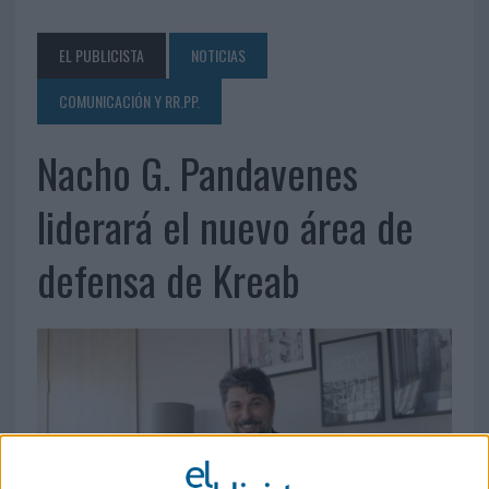
EL PUBLICISTA
NOTICIAS
COMUNICACIÓN Y RR.PP.
Nacho G. Pandavenes
liderará el nuevo área de
defensa de Kreab