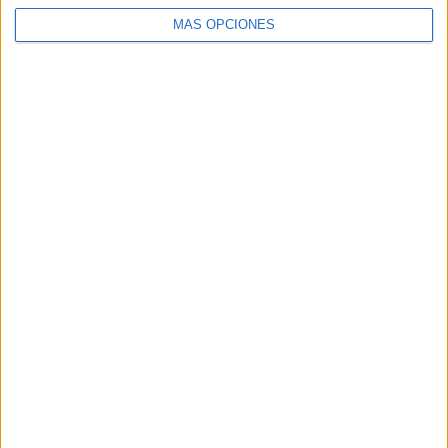
MÁS OPCIONES
ARTÍCULOS ALEATORIOS
06/08/2026
Frigo y UNIQLO lanzan una
colección personalizable