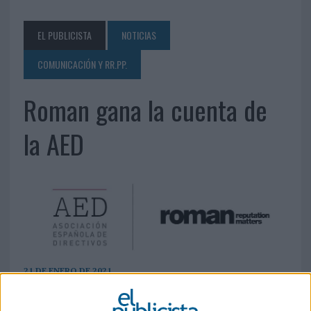
EL PUBLICISTA
NOTICIAS
COMUNICACIÓN Y RR.PP.
Roman gana la cuenta de
la AED
21 DE ENERO DE 2021
En concreto, el equipo de comunicación de