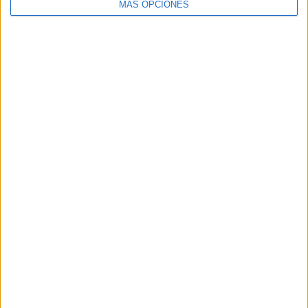
MÁS OPCIONES
ARTÍCULOS ALEATORIOS
04/08/2026
‘El fútbol sin las personas’,