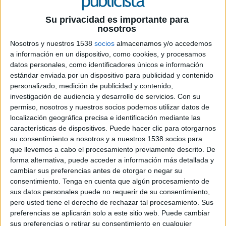
la agencia diseñará e implementará un plan
estratégico de comunicación que permita
Su privacidad es importante para
proyectar a la asociación como la voz de
nosotros
referencia de los altos directivos en España,
Nosotros y nuestros 1538
socios
almacenamos y/o accedemos
consiguiendo mayor representatividad e
a información en un dispositivo, como cookies, y procesamos
influencia gracias a la generación de
datos personales, como identificadores únicos e información
contenidos de valor añadido, aprovechando
estándar enviada por un dispositivo para publicidad y contenido
así todo el potencial de la organización
personalizado, medición de publicidad y contenido,
investigación de audiencia y desarrollo de servicios.
Con su
La
Asociación Española de Directivos (AED)
permiso, nosotros y nuestros socios podemos utilizar datos de
localización geográfica precisa e identificación mediante las
ha elegido a
Roman
como su consultora de
características de dispositivos. Puede hacer clic para otorgarnos
comunicación para la implementación de su
su consentimiento a nosotros y a nuestros 1538 socios para
estrategia de comunicación a medio y largo
que llevemos a cabo el procesamiento previamente descrito. De
plazo. Este año, la AED cumple este año 25 años y
forma alternativa, puede acceder a información más detallada y
tiene como objetivos principales impulsar la
cambiar sus preferencias antes de otorgar o negar su
función directiva, contribuir al desarrollo
consentimiento.
Tenga en cuenta que algún procesamiento de
personal y profesional de sus miembros y
sus datos personales puede no requerir de su consentimiento,
promover el diálogo en torno a todas las
pero usted tiene el derecho de rechazar tal procesamiento. Sus
temáticas relacionadas con la gestión
preferencias se aplicarán solo a este sitio web. Puede cambiar
empresarial. La asociación fundadora de la
sus preferencias o retirar su consentimiento en cualquier