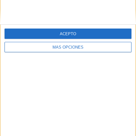
ACEPTO
05/08/2026
MÁS OPCIONES
Fabra Comunicación
incorpora a Casoná y asume
la gestión de sus relaciones
con los medios
La agencia de comunicación suma a su cartera a
Casoná, una firma de moda de inspiración
resortwear que une las tradiciones de España y