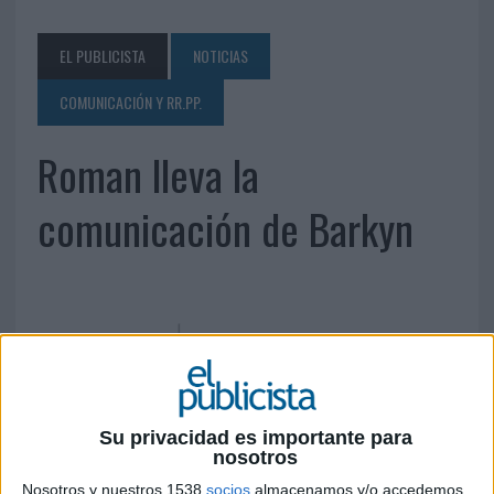
EL PUBLICISTA
NOTICIAS
COMUNICACIÓN Y RR.PP.
Roman lleva la
comunicación de Barkyn
Su privacidad es importante para
nosotros
12 DE NOVIEMBRE DE 2019
Nosotros y nuestros 1538
socios
almacenamos y/o accedemos