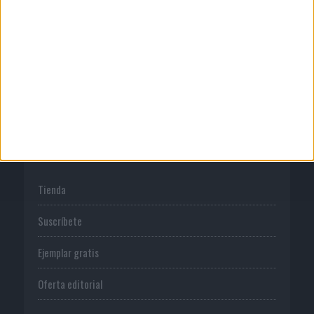
Publicidad
Normas de uso
Política de privacidad
PUBLICACIONES
Tienda
Suscríbete
Ejemplar gratis
Oferta editorial