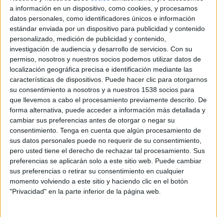
a información en un dispositivo, como cookies, y procesamos
La startup portuguesa confía la gestión de su
datos personales, como identificadores únicos e información
comunicación a la consultora
estándar enviada por un dispositivo para publicidad y contenido
personalizado, medición de publicidad y contenido,
Roman, consultora de comunicación
investigación de audiencia y desarrollo de servicios.
Con su
especializada en la protección y proyección de la
permiso, nosotros y nuestros socios podemos utilizar datos de
reputación corporativa, ha sido seleccionada por
localización geográfica precisa e identificación mediante las
Barkyn como su consultora de comunicación y
características de dispositivos. Puede hacer clic para otorgarnos
su consentimiento a nosotros y a nuestros 1538 socios para
relaciones públicas, colaborando en la definición
que llevemos a cabo el procesamiento previamente descrito. De
de la estrategia de posicionamiento y ejecutando
forma alternativa, puede acceder a información más detallada y
el plan integral de comunicación de la compañía.
cambiar sus preferencias antes de otorgar o negar su
consentimiento.
Tenga en cuenta que algún procesamiento de
En concreto, la división de comunicación lifestyle
sus datos personales puede no requerir de su consentimiento,
de Roman pondrá el foco en el desarrollo y
pero usted tiene el derecho de rechazar tal procesamiento. Sus
puesta en marcha del plan de comunicación
preferencias se aplicarán solo a este sitio web. Puede cambiar
integral de la compañía que tendrá como
sus preferencias o retirar su consentimiento en cualquier
objetivo posicionar a Barkyn en el sector de la
momento volviendo a este sitio y haciendo clic en el botón
comida para perros en España.
"Privacidad" en la parte inferior de la página web.