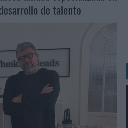
ARIO EN SU ÚLTIMA CAMPAÑA INTERNACIONAL
desarrollo de talento
N DE MARCA A LARGO PLAZO Y LA MEDICIÓN SON DOS CARAS DE LA MISMA
N HOTELS & RESORTS
VECES’, DE INUSUALY PARA CERVEZA CAPAZ
 PARA ORANGE
 UNA OPORTUNIDAD DE INCLUSIÓN
RANO’
UDIO EN SU NUEVA CAMPAÑA GLOBAL DE MARCA
VISTAR
 EL REGRESO DEL FÚTBOL
SU PRÓXIMA CAMISETA FOREVER GREEN
O DE 'LOS SIMPSON'
 AVAL DE SU CALIDAD