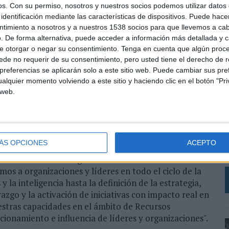
os.
Con su permiso, nosotros y nuestros socios podemos utilizar datos 
valado por más de 300 proyectos realizados para
identificación mediante las características de dispositivos. Puede hacer
cionales e internacionales, se caracteriza por un
ntimiento a nosotros y a nuestros 1538 socios para que llevemos a ca
. De forma alternativa, puede acceder a información más detallada y 
e otorgar o negar su consentimiento.
Tenga en cuenta que algún proc
uesta por el crecimiento con la incorporación de
de no requerir de su consentimiento, pero usted tiene el derecho de r
s actuales. Hasta ahora, Thinking Heads
referencias se aplicarán solo a este sitio web. Puede cambiar sus pref
cialización orientadas a la construcción de la
alquier momento volviendo a este sitio y haciendo clic en el botón "Pri
Estratégica, Liderazgo, Inteligencia Política y
 web.
‘
 incorporación, la compañía suma una nueva práctica
sarrollo de Talento.
R
q
ador de Thinking Heads, este movimiento responde a
h
ÁS OPCIONES
ACEPTO
l ecosistema de la firma: "La entrada de Sergi
d
evolución de Thinking Heads como firma de
os a organizaciones y líderes en todo el ciclo de la
y la inteligencia hasta la definición de la estrategia,
razgo y la activación de iniciativas con impacto real en
stras capacidades en el ámbito de Recursos
ionamiento e influencia de líderes y organizaciones".