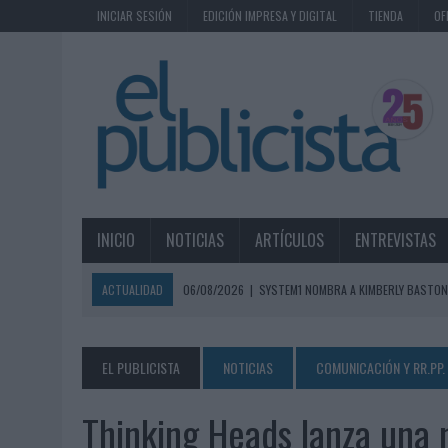
INICIAR SESIÓN
EDICIÓN IMPRESA Y DIGITAL
TIENDA
OF
INICIO
NOTICIAS
ARTÍCULOS
ENTREVISTAS
ACTUALIDAD
06/08/2026
|
SYSTEM1 NOMBRA A KIMBERLY BASTON
06/08/2026
|
FRIGO Y UNIQLO LANZAN UNA COLECCIÓN PERSONALIZA
06/08/2026
|
LA IA ESTÁ SUBIENDO EL LISTÓN DE LA CREATIVIDAD
EL PUBLICISTA
NOTICIAS
COMUNICACIÓN Y RR.PP.
05/08/2026
|
BEON WORLDWIDE LANZA RAÍZ URBANA PARA TRANSFOR
Thinking Heads lanza una 
05/08/2026
|
FABRA COMUNICACIÓN INCORPORA A CASONÁ Y ASUME 