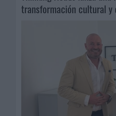
05/08/2026
|
LOPESAN HOTELS & RESORTS ACERCA EL PARAÍSO CAN
transformación cultural y 
05/08/2026
|
LUIS ARQUILLOS (BURGO DE ARIAS): “LA CONSTRUCCIÓ
MONEDA”
04/08/2026
|
‘EL PARAÍSO MÁS CERCA’, DE 22GRADOS PARA LOPESA
04/08/2026
|
‘LA ÚNICA CERVEZA DEL MUNDO QUE SE DISFRUTA DOS 
04/08/2026
|
‘EL FÚTBOL SIN LAS PERSONAS’, DE DENTSU CREATIVE
04/08/2026
|
CAPAZ, LA CERVEZA QUE CONVIERTE CADA BOTELLA EN
04/08/2026
|
BABARIA Y MAXIBON SON ‘EL MATCH PERFECTO DEL VE
04/08/2026
|
AUDIBLE REIVINDICA EL PODER TRANSFORMADOR DEL A
03/08/2026
|
‘VUELVE EL FÚTBOL. VUELVE A SOÑAR’, DE VML PARA MO
03/08/2026
|
MOVISTAR APELA A LA ILUSIÓN DE LAS AFICIONES PARA
03/08/2026
|
EL REAL BETIS INVITA A LOS AFICIONADOS A DISEÑAR 
03/08/2026
|
KFC CONVIERTE LOS UBER EN UN HOMENAJE AL UNIVERS
03/08/2026
|
BACK MARKET PONE A LA MADRE DE SU FUNDADOR COMO