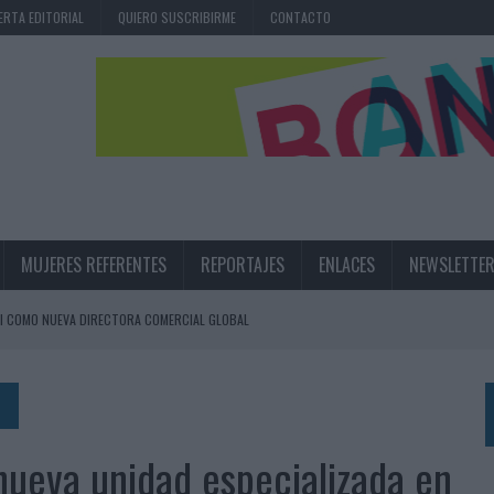
ERTA EDITORIAL
QUIERO SUSCRIBIRME
CONTACTO
MUJERES REFERENTES
REPORTAJES
ENLACES
NEWSLETTE
I COMO NUEVA DIRECTORA COMERCIAL GLOBAL
BLE INSPIRADA EN CORNETTO, CALIPPO Y SOLERO
MAR EL PATRIMONIO HISTÓRICO EN ACTIVOS CULTURALES Y ECONÓMICOS
nueva unidad especializada en
LA GESTIÓN DE SUS RELACIONES CON LOS MEDIOS