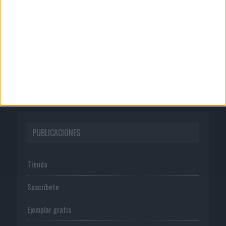
Quienes somos
Publicidad
Normas de uso
Política de privacidad
PUBLICACIONES
Tienda
Suscríbete
Ejemplar gratis