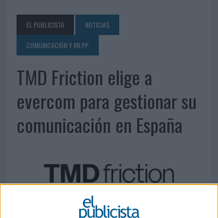
EL PUBLICISTA
NOTICIAS
COMUNICACIÓN Y RR.PP.
TMD Friction elige a
evercom para gestionar su
comunicación en España