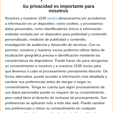
Su privacidad es importante para
nosotros
Nosotros y nuestros 1538
socios
almacenamos y/o accedemos
8 DE JUNIO DE 2026
a información en un dispositivo, como cookies, y procesamos
datos personales, como identificadores únicos e información
La agencia trabajará en relaciones públicas,
estándar enviada por un dispositivo para publicidad y contenido
redes sociales y eventos para reforzar la
personalizado, medición de publicidad y contenido,
visibilidad de la compañía en el mercado
investigación de audiencia y desarrollo de servicios.
Con su
español de la posventa de automoción
permiso, nosotros y nuestros socios podemos utilizar datos de
localización geográfica precisa e identificación mediante las
Evercom ha sumado un nuevo cliente a su
características de dispositivos. Puede hacer clic para otorgarnos
cartera. La agencia de comunicación y marketing
su consentimiento a nosotros y a nuestros 1538 socios para
que llevemos a cabo el procesamiento previamente descrito. De
ha sido seleccionada por TMD Friction para
forma alternativa, puede acceder a información más detallada y
desarrollar su estrategia de comunicación en
cambiar sus preferencias antes de otorgar o negar su
España, con un plan que combinará relaciones
consentimiento.
Tenga en cuenta que algún procesamiento de
públicas, gestión de redes sociales y producción
sus datos personales puede no requerir de su consentimiento,
de eventos.
pero usted tiene el derecho de rechazar tal procesamiento. Sus
preferencias se aplicarán solo a este sitio web. Puede cambiar
La colaboración se enmarca en una nueva etapa
sus preferencias o retirar su consentimiento en cualquier
para TMD Friction en el mercado español,