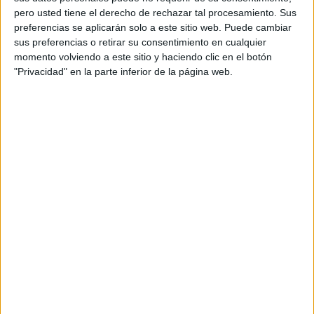
Ciudad de México, y We Are DNA, ubicada en
pero usted tiene el derecho de rechazar tal procesamiento. Sus
Bristol (Reino Unido).
preferencias se aplicarán solo a este sitio web. Puede cambiar
sus preferencias o retirar su consentimiento en cualquier
Con estas incorporaciones, la organización suma
momento volviendo a este sitio y haciendo clic en el botón
once nuevas agencias en los últimos dos años,
"Privacidad" en la parte inferior de la página web.
reforzando su presencia en mercados
estratégicos y ampliando sus capacidades en
ámbitos como la comunicación corporativa, la
gestión de reputación, la comunicación financiera
o el employer branding.
La mexicana CARRALSIERRA cuenta con más de
18 años de trayectoria en comunicación
estratégica, reputación corporativa, asuntos
financieros y gestión de crisis. La firma trabaja
principalmente con compañías y organizaciones
que operan en entornos complejos y altamente
regulados.
Por su parte, We Are DNA está especializada en