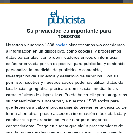
Su privacidad es importante para
nosotros
Nosotros y nuestros 1538
socios
almacenamos y/o accedemos
a información en un dispositivo, como cookies, y procesamos
10 DE JUNIO DE 2026
datos personales, como identificadores únicos e información
estándar enviada por un dispositivo para publicidad y contenido
La red global de agencias independientes
personalizado, medición de publicidad y contenido,
suma dos nuevos socios especializados en
investigación de audiencia y desarrollo de servicios.
Con su
comunicación corporativa y employer
permiso, nosotros y nuestros socios podemos utilizar datos de
branding
localización geográfica precisa e identificación mediante las
características de dispositivos. Puede hacer clic para otorgarnos
The Worldcom Public Relations Group, una de las
su consentimiento a nosotros y a nuestros 1538 socios para
principales redes internacionales de agencias
que llevemos a cabo el procesamiento previamente descrito. De
independientes de comunicación y relaciones
forma alternativa, puede acceder a información más detallada y
cambiar sus preferencias antes de otorgar o negar su
públicas, ha incorporado dos nuevas firmas a su
consentimiento.
Tenga en cuenta que algún procesamiento de
estructura global: CARRALSIERRA, con sede en
sus datos personales puede no requerir de su consentimiento,