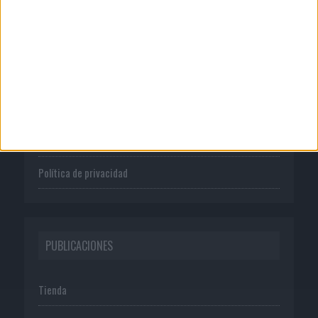
CORPORATIVO
Quienes somos
Publicidad
Normas de uso
Política de privacidad
PUBLICACIONES
Tienda