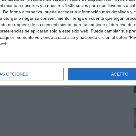
orestación global y la biodiversidad.
ntimiento a nosotros y a nuestros 1538 socios para que llevemos a ca
. De forma alternativa, puede acceder a información más detallada y 
e otorgar o negar su consentimiento.
Tenga en cuenta que algún proc
de no requerir de su consentimiento, pero usted tiene el derecho de r
SHARE
ENVIAR
PIN
referencias se aplicarán solo a este sitio web. Puede cambiar sus pref
alquier momento volviendo a este sitio y haciendo clic en el botón "Pri
 web.
E
s
t
v
ÁS OPCIONES
ACEPTO