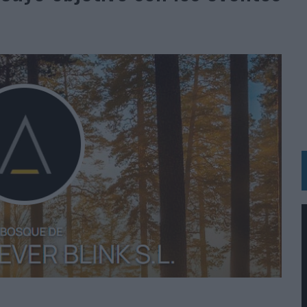
BLE INSPIRADA EN CORNETTO, CALIPPO Y SOLERO
MAR EL PATRIMONIO HISTÓRICO EN ACTIVOS CULTURALES Y ECONÓMICOS
LA GESTIÓN DE SUS RELACIONES CON LOS MEDIOS
ARIO EN SU ÚLTIMA CAMPAÑA INTERNACIONAL
N DE MARCA A LARGO PLAZO Y LA MEDICIÓN SON DOS CARAS DE LA MISMA
N HOTELS & RESORTS
VECES’, DE INUSUALY PARA CERVEZA CAPAZ
 PARA ORANGE
 UNA OPORTUNIDAD DE INCLUSIÓN
RANO’
UDIO EN SU NUEVA CAMPAÑA GLOBAL DE MARCA
VISTAR