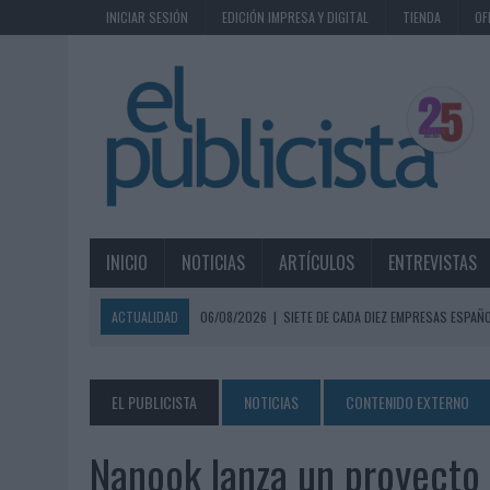
INICIAR SESIÓN
EDICIÓN IMPRESA Y DIGITAL
TIENDA
OF
INICIO
NOTICIAS
ARTÍCULOS
ENTREVISTAS
ACTUALIDAD
06/08/2026
|
SIETE DE CADA DIEZ EMPRESAS ESPAÑ
06/08/2026
|
EL MERCADO PUBLICITARIO CAE UN 2,6% EN 2025, A
06/08/2026
|
LA TELEVISIÓN SIGUE LIDERANDO EL CONSUMO DE MEDI
EL PUBLICISTA
NOTICIAS
CONTENIDO EXTERNO
06/08/2026
|
EL USO DE LA IA GENERATIVA ALCANZA YA AL 62% DE L
Nanook lanza un proyecto 
06/08/2026
|
SYSTEM1 NOMBRA A KIMBERLY BASTONI COMO NUEVA D