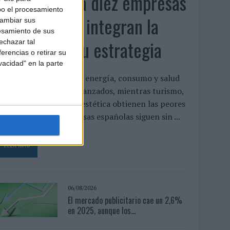
Siete de cada diez empresas
bo el procesamiento
españolas no integran la
cambiar sus
esamiento de sus
infancia en su estrategia
echazar tal
erencias o retirar su
vacidad" en la parte
l estudio concluye que energía, consumo y salud
on los sectores más avanzados, mientras turismo,
ecnología y gaming o estética obtienen las peores
aloraciones Las empresas españolas siguen sin ...
LEER MÁS
06/08/2026
El mercado publicitario cae un 2,6%
en 2025, aunque los...