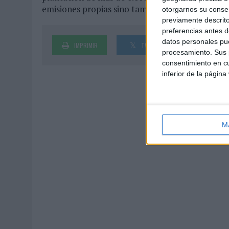
emisiones propias sino también enriquecer la ref
otorgarnos su conse
previamente descrito
preferencias antes d
datos personales pue
IMPRIMIR
TWEET
SHARE
procesamiento. Sus p
consentimiento en cu
inferior de la página
M