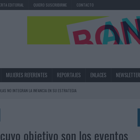
ERTA EDITORIAL
QUIERO SUSCRIBIRME
CONTACTO
MUJERES REFERENTES
REPORTAJES
ENLACES
NEWSLETTE
OLAS NO INTEGRAN LA INFANCIA EN SU ESTRATEGIA
UNQUE LOS MEDIOS CONTROLADOS MANTIENEN EL CRECIMIENTO
OS EN VERANO Y SUPERA AL MÓVIL COMO DISPOSITIVO MÁS UTILIZADO
OS ESPAÑOLES
cuyo objetivo son los eventos
IRECTORA COMERCIAL GLOBAL