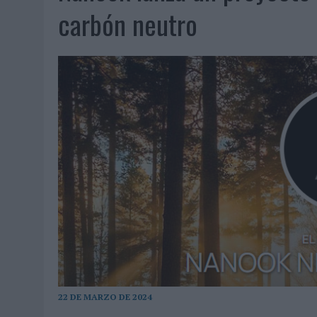
06/08/2026
|
FRIGO Y UNIQLO LANZAN UNA COLECCIÓN PERSONALIZA
carbón neutro
06/08/2026
|
LA IA ESTÁ SUBIENDO EL LISTÓN DE LA CREATIVIDAD
05/08/2026
|
BEON WORLDWIDE LANZA RAÍZ URBANA PARA TRANSFOR
05/08/2026
|
FABRA COMUNICACIÓN INCORPORA A CASONÁ Y ASUME 
05/08/2026
|
LOPESAN HOTELS & RESORTS ACERCA EL PARAÍSO CAN
05/08/2026
|
LUIS ARQUILLOS (BURGO DE ARIAS): “LA CONSTRUCCIÓ
MONEDA”
04/08/2026
|
‘EL PARAÍSO MÁS CERCA’, DE 22GRADOS PARA LOPESA
04/08/2026
|
‘LA ÚNICA CERVEZA DEL MUNDO QUE SE DISFRUTA DOS 
04/08/2026
|
‘EL FÚTBOL SIN LAS PERSONAS’, DE DENTSU CREATIVE
04/08/2026
|
CAPAZ, LA CERVEZA QUE CONVIERTE CADA BOTELLA EN
04/08/2026
|
BABARIA Y MAXIBON SON ‘EL MATCH PERFECTO DEL VE
04/08/2026
|
AUDIBLE REIVINDICA EL PODER TRANSFORMADOR DEL A
22 DE MARZO DE 2024
03/08/2026
|
‘VUELVE EL FÚTBOL. VUELVE A SOÑAR’, DE VML PARA MO