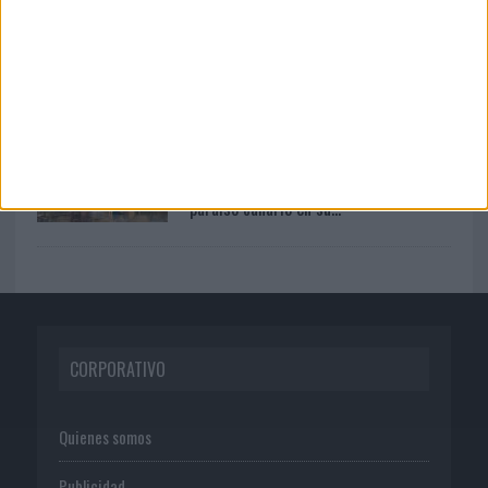
04/08/2026
Audible reivindica el poder
transformador del audio en su...
05/08/2026
Lopesan Hotels & Resorts acerca el
paraíso canario en su...
CORPORATIVO
Quienes somos
Publicidad