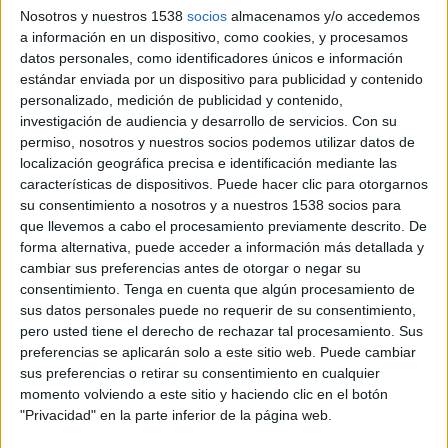
misma lógica: webs organizadas por categorías,
Nosotros y nuestros 1538
socios
almacenamos y/o accedemos
filtros, buscadores, fichas de producto y
a información en un dispositivo, como cookies, y procesamos
datos personales, como identificadores únicos e información
formularios. El usuario navegaba hasta encontrar
estándar enviada por un dispositivo para publicidad y contenido
lo que necesitaba. Ese modelo ha sido útil, pero
personalizado, medición de publicidad y contenido,
nunca se ha parecido demasiado a tener delante
investigación de audiencia y desarrollo de servicios.
Con su
a un buen vendedor.
permiso, nosotros y nuestros socios podemos utilizar datos de
localización geográfica precisa e identificación mediante las
Un vendedor pregunta, escucha, cualifica,
características de dispositivos. Puede hacer clic para otorgarnos
aconseja y adapta la oferta. Entiende si el cliente
su consentimiento a nosotros y a nuestros 1538 socios para
tiene prisa, si duda, si compara precio o si busca
que llevemos a cabo el procesamiento previamente descrito. De
algo muy concreto. La inteligencia artificial
forma alternativa, puede acceder a información más detallada y
permite, por primera vez, que los activos digitales
cambiar sus preferencias antes de otorgar o negar su
se acerquen a esa lógica. Una web ya no tiene por
consentimiento.
Tenga en cuenta que algún procesamiento de
qué limitarse a mostrar información: puede
sus datos personales puede no requerir de su consentimiento,
pero usted tiene el derecho de rechazar tal procesamiento. Sus
interpretar la intención del usuario, resolver
preferencias se aplicarán solo a este sitio web. Puede cambiar
dudas, recomendar productos y redirigir la
sus preferencias o retirar su consentimiento en cualquier
conversación según el contexto.
momento volviendo a este sitio y haciendo clic en el botón
"Privacidad" en la parte inferior de la página web.
No hablamos solo de añadir un bot de soporte,