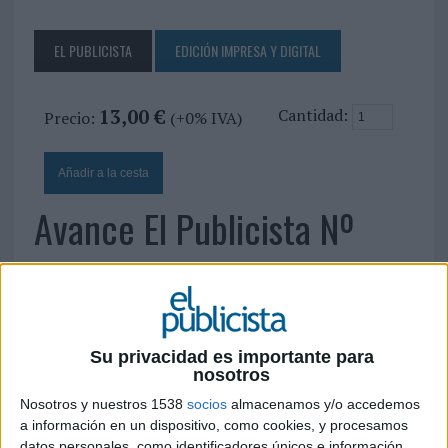
EL PUBLICISTA
EDICIÓN IMPRESA Y DIGITAL
13,00 €
Cantidad:
Precio:
(+0% IVA)
Avance El Publicista Nº
244: Publicidad Exterior
5 DE MAYO DE 2011
Su privacidad es importante para
nosotros
Nosotros y nuestros 1538
socios
almacenamos y/o accedemos
a información en un dispositivo, como cookies, y procesamos
datos personales, como identificadores únicos e información