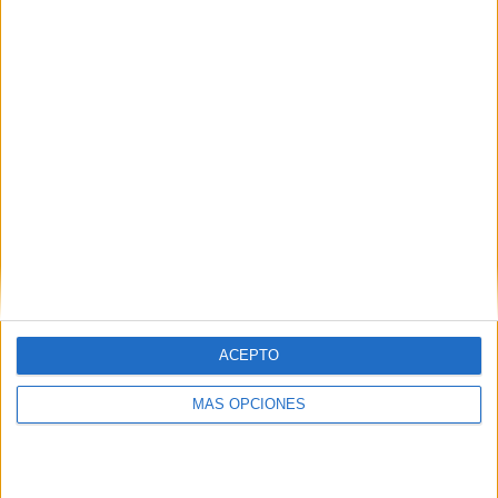
05/08/2026
Lopesan Hotels & Resorts
acerca el paraíso canario en
su última campaña
internacional
ACEPTO
‘El paraíso, más cerca’ es una campaña dirigida a
MÁS OPCIONES
Reino Unido, Alemania, España, Suiza y Países Bajos
que busca reforzar la notoriedad de la cadena
hotelera y posicionar Gran Canaria como un