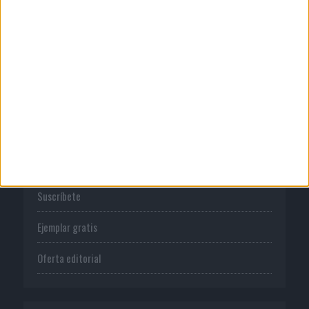
Normas de uso
Política de privacidad
PUBLICACIONES
Tienda
Suscríbete
Ejemplar gratis
Oferta editorial