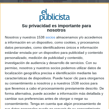
Su privacidad es importante para
nosotros
9 DE JULIO DE 2025
Nosotros y nuestros 1538
socios
almacenamos y/o accedemos
ASOCIACIONES
a información en un dispositivo, como cookies, y procesamos
Cristina Vicedo, nueva presidenta de AEBRAND:
datos personales, como identificadores únicos e información
“Estamos viviendo una oleada de Purpose-
estándar enviada por un dispositivo para publicidad y contenido
personalizado, medición de publicidad y contenido,
Washing”
investigación de audiencia y desarrollo de servicios.
Con su
permiso, nosotros y nuestros socios podemos utilizar datos de
COMUNICACION INTERNA
localización geográfica precisa e identificación mediante las
Trasladar tu valor desde dentro hacia fuera
características de dispositivos. Puede hacer clic para otorgarnos
La comunicación interna se revela como palanca
su consentimiento a nosotros y a nuestros 1538 socios para
clave para construir marcas poderosas y
que llevemos a cabo el procesamiento previamente descrito. De
relevantes en el actual escenario y momento
forma alternativa, puede acceder a información más detallada y
cambiar sus preferencias antes de otorgar o negar su
ESPECIAL PUBLICIDAD Y SALUD
consentimiento.
Tenga en cuenta que algún procesamiento de
sus datos personales puede no requerir de su consentimiento,