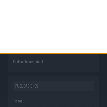
CORPORATIVO
Quienes somos
Publicidad
Normas de uso
Política de privacidad
PUBLICACIONES
Tienda