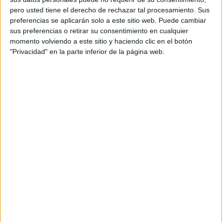
Foco en salud
pero usted tiene el derecho de rechazar tal procesamiento. Sus
- La actividad de marketing y publicidad en el
preferencias se aplicarán solo a este sitio web. Puede cambiar
sector salud vive un momento decisivo atrapada
sus preferencias o retirar su consentimiento en cualquier
entre la tradición regulatoria y la presión de la
momento volviendo a este sitio y haciendo clic en el botón
transformación digital
"Privacidad" en la parte inferior de la página web.
- La inversión en publicidad para arropar
productos y servicios relacionados con la salud se
dispara en España, más allá del sector pharma
- TOP 50 Actores especializados en marketing y
publicidad de salud: VML Health, Microbio
Gentleman, Mká, Grow y Umbilical, los más
valorados por los anunciantes
- Debate sectorial: ¿Hacia dónde va la disciplina
en España?
- Saniss Awards 2025: lo mejor en publicidad
health & pharma a nivel mundial
BRANDING SONORO
Marcas que suenan
El sonido emerge como una de las herramientas