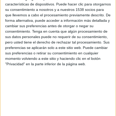
repercusión en su momento. Como CMO de
características de dispositivos. Puede hacer clic para otorgarnos
Vivolt, se enfrenta a una serie de retos a la
su consentimiento a nosotros y a nuestros 1538 socios para
hora de llevar a cabo su plan de marketing
que llevemos a cabo el procesamiento previamente descrito. De
para el gestor energético
forma alternativa, puede acceder a información más detallada y
cambiar sus preferencias antes de otorgar o negar su
¿Cuáles son los mayores desafíos actuales
consentimiento.
Tenga en cuenta que algún procesamiento de
para un chief marketing officer?
sus datos personales puede no requerir de su consentimiento,
pero usted tiene el derecho de rechazar tal procesamiento. Sus
Estamos en un momento súper interesante y
preferencias se aplicarán solo a este sitio web. Puede cambiar
también muy, muy complejo. Están bajando los
sus preferencias o retirar su consentimiento en cualquier
momento volviendo a este sitio y haciendo clic en el botón
CTR, el CAC cada vez es más alto. El SEO sigue
"Privacidad" en la parte inferior de la página web.
siendo atractivo, pero cada vez más complicado
por el exceso de Ads. Hay que esforzarse más que
nunca en ser buenos en una sola cosa y saberla
contar al usuario. Luego está aquello de intentar
potenciar canales que no estén saturados: llegar
los primeros y dar con la tecla. En Vivolt sabemos
en qué somos buenos y cómo contarlo, y en eso
estamos.