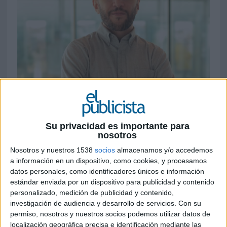
8 DE MARZO DE 2023
Su privacidad es importante para
nosotros
Berto Barros es el nuevo chief marketing
officer de Vivolt, un gestor energético
Nosotros y nuestros 1538
socios
almacenamos y/o accedemos
independiente que comenzó como una start-
a información en un dispositivo, como cookies, y procesamos
up. Barros es un profesional con experiencia
datos personales, como identificadores únicos e información
en agencias y en el mundo del
estándar enviada por un dispositivo para publicidad y contenido
personalizado, medición de publicidad y contenido,
emprendimiento, ya que fundó la agencia
investigación de audiencia y desarrollo de servicios.
Con su
Lennon Labs y el medio de comunicación
permiso, nosotros y nuestros socios podemos utilizar datos de
hablatumusica.com, que contó con
localización geográfica precisa e identificación mediante las