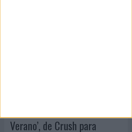
ARTÍCULOS ALEATORIOS
04/08/2026
‘El Match Perfecto del
Verano’, de Crush para