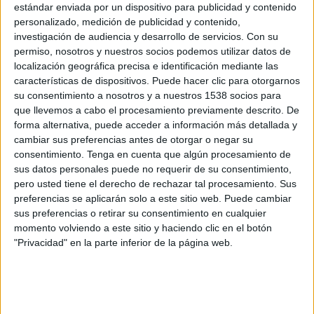
con valores férreos basados en la honestidad, el
estándar enviada por un dispositivo para publicidad y contenido
trabajo, el continuo aprendizaje, la ayuda al
personalizado, medición de publicidad y contenido,
prójimo y el amor. Valores que me han
investigación de audiencia y desarrollo de servicios.
Con su
acompañado siempre.
permiso, nosotros y nuestros socios podemos utilizar datos de
localización geográfica precisa e identificación mediante las
Mi padre me enseñó que tenía los mismos
características de dispositivos. Puede hacer clic para otorgarnos
su consentimiento a nosotros y a nuestros 1538 socios para
derechos y obligaciones que cualquiera,
que llevemos a cabo el procesamiento previamente descrito. De
independientemente del sexo y que todo lo que
forma alternativa, puede acceder a información más detallada y
logrará sería por mi trabajo y esfuerzo y mi
cambiar sus preferencias antes de otorgar o negar su
madre me enseño a ser combativa, el trabajo
consentimiento.
Tenga en cuenta que algún procesamiento de
duro y la disciplina.
sus datos personales puede no requerir de su consentimiento,
pero usted tiene el derecho de rechazar tal procesamiento. Sus
¿Cuál es tu cita o frase de cabecera?
preferencias se aplicarán solo a este sitio web. Puede cambiar
sus preferencias o retirar su consentimiento en cualquier
En el templo de Apolo de Delfos estaba inscrito
momento volviendo a este sitio y haciendo clic en el botón
un aforismo que nos habla del mayor trabajo del
"Privacidad" en la parte inferior de la página web.
ser humano: “Conócete a ti mismo” y es una
máxima que me sigue llevando hacia el
autodescubrimiento en una tarea sin fin.