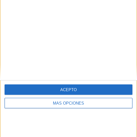
Andorra".
IMPRIMIR
TWEET
SHARE
SHARE
ENVIAR
ACEPTO
PIN
MÁS OPCIONES