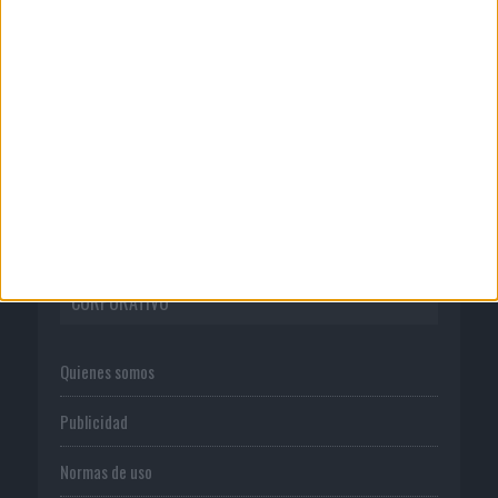
botella en una...
04/08/2026
Audible reivindica el poder
transformador del audio en su...
CORPORATIVO
Quienes somos
Publicidad
Normas de uso