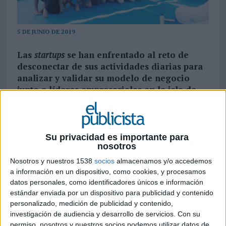
5 DE JUNIO DE 2019
Las
startups
se han enfrentado al reto de
desconectar de sus actividades diarias para
analizar y validar su modelo de negocio
junto a líderes empresariales en la isla de
Menorca, entre el 24 de mayo y el 4 de junio
Decelera clausura su quinta edición
con casi
200 participantes, entre los que se encuentran
Su privacidad es importante para
medio centenar de emprendedores, 60 líderes
nosotros
empresariales (
experience makers
), una veintena
Nosotros y nuestros 1538
socios
almacenamos y/o accedemos
de inversores y miembros de equipos de una
a información en un dispositivo, como cookies, y procesamos
decena de corporaciones y aliados de Decelera,
datos personales, como identificadores únicos e información
como Schneider Electric y Endeavor España,
estándar enviada por un dispositivo para publicidad y contenido
partners estratégicos de la edición del programa.
personalizado, medición de publicidad y contenido,
investigación de audiencia y desarrollo de servicios.
Con su
La metodología Decelera se ha desarrollado en
permiso, nosotros y nuestros socios podemos utilizar datos de