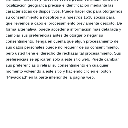
localización geográfica precisa e identificación mediante las
tres fases fundamentales:
breathe, focus
y
grow
,
características de dispositivos. Puede hacer clic para otorgarnos
que se traducen en los tres objetivos clave que
su consentimiento a nosotros y a nuestros 1538 socios para
persigue este movimiento:
desconectar a los
que llevemos a cabo el procesamiento previamente descrito. De
emprendedores de las actividades diarias
forma alternativa, puede acceder a información más detallada y
que no le dejan pensar en la estrategia,
cambiar sus preferencias antes de otorgar o negar su
validar su modelo de negocio con líderes
consentimiento.
Tenga en cuenta que algún procesamiento de
empresariales y analizar las posibilidades
sus datos personales puede no requerir de su consentimiento,
de inversión mediante encuentros
one-to-one
pero usted tiene el derecho de rechazar tal procesamiento. Sus
con inversores y venture capitals
preferencias se aplicarán solo a este sitio web. Puede cambiar
internacionales
.
sus preferencias o retirar su consentimiento en cualquier
momento volviendo a este sitio y haciendo clic en el botón
Los inversores que tienen la oportunidad de
"Privacidad" en la parte inferior de la página web.
conocer al equipo humano que hay detrás de
cada
startup
y reducir así el riesgo de una futura
inversión en el proyecto. Así, Magnues Rinnan, de
Cidron Ventures, puntualizó que en esta edición
había notado “una consolidación de la
metodología Decelera por la calidad de las
empresas seleccionadas y un punto de madurez