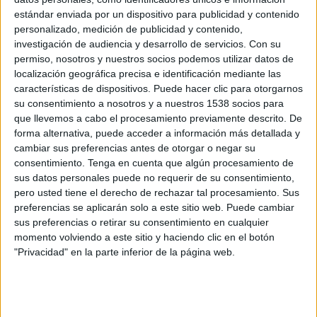
26 DE JUNIO DE 2009
estándar enviada por un dispositivo para publicidad y contenido
personalizado, medición de publicidad y contenido,
España no entra en Titanio
investigación de audiencia y desarrollo de servicios.
Con su
permiso, nosotros y nuestros socios podemos utilizar datos de
Los comerciales incluidos en lista corta de Film son tres de Publicis (“Cine francés”-Renault,
localización geográfica precisa e identificación mediante las
“Cirugía” y “Cena”-Visionlab), dos de TBWA (“Pop Ip”-Renfe y “Lluvia de sangre”-Sony), dos de
características de dispositivos. Puede hacer clic para otorgarnos
McCann Erickson (“Encuentro”-Coca-Cola y “Guardia de seguridad”- Museo Guggenheim de
su consentimiento a nosotros y a nuestros 1538 socios para
Bilbao) y uno de Sra. Rushmore (“Ataúdes”-Aquarius), Vitruvio Leo Burnett (“Naves espaciales”-
que llevemos a cabo el procesamiento previamente descrito. De
forma alternativa, puede acceder a información más detallada y
Festival de Sitges), Tapsa (“Petalos”-Vodafone), Young & Rubicam (“Inventemos el futuro”-
cambiar sus preferencias antes de otorgar o negar su
Repsol) y Villar-Rosás (“Rafa Nadal”- Nike).
consentimiento.
Tenga en cuenta que algún procesamiento de
España no ha logrado entrar en la lista corta de Titanio, donde el claro dominio es de Estados
sus datos personales puede no requerir de su consentimiento,
Unidos con 14 de las 23 piezas seleccionadas.
pero usted tiene el derecho de rechazar tal procesamiento. Sus
preferencias se aplicarán solo a este sitio web. Puede cambiar
sus preferencias o retirar su consentimiento en cualquier
momento volviendo a este sitio y haciendo clic en el botón
IMPRIMIR
"Privacidad" en la parte inferior de la página web.
TWEET