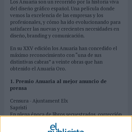
Los Anuaria son un recorrido por la historia viva
del diseño gráfico español. Una película donde
vemos la excelencia de las empresas y los
profesionales, y cómo ha ido evolucionando para
satisfacer las nuevas y crecientes necesidades en
diseño, branding y comunicación.
En su XXV edición los Anuaria han concedido el
máximo reconocimiento con “una de sus
distintivas cabras” a veinte obras que han
obtenido el Anuaria Oro.
1. Premio Anuaria al mejor anuncio de
prensa
Censura - Ajuntament Elx
Sapristi
En plena época de libros secuestrados, corrección
política y raperos fugados, el Ayuntamiento de
Elche celebraba un Congreso por la Libertad de