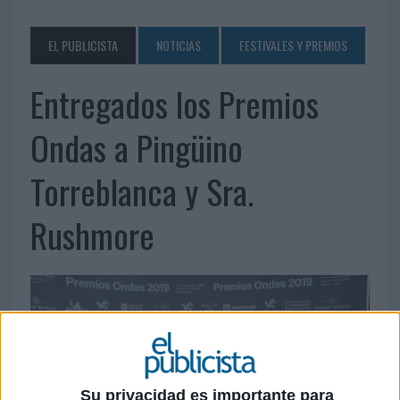
EL PUBLICISTA
NOTICIAS
FESTIVALES Y PREMIOS
Entregados los Premios
Ondas a Pingüino
Torreblanca y Sra.
Rushmore
Su privacidad es importante para