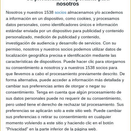
nosotros
Nosotros y nuestros 1538
socios
almacenamos y/o accedemos
a información en un dispositivo, como cookies, y procesamos
datos personales, como identificadores únicos e información
15 DE NOVIEMBRE DE 2019
estándar enviada por un dispositivo para publicidad y contenido
personalizado, medición de publicidad y contenido,
Los Premios Ondas Nacionales de Publicidad en
investigación de audiencia y desarrollo de servicios.
Con su
permiso, nosotros y nuestros socios podemos utilizar datos de
Radio 2019 han vuelto a tener como
localización geográfica precisa e identificación mediante las
galardonadas a dos agencias habituales del
características de dispositivos. Puede hacer clic para otorgarnos
certamen, celebrado el 14 de noviembre en
su consentimiento a nosotros y a nuestros 1538 socios para
Barcelona.
que llevemos a cabo el procesamiento previamente descrito. De
forma alternativa, puede acceder a información más detallada y
Pingüino Torreblanca ha conseguido el premio a
cambiar sus preferencias antes de otorgar o negar su
la mejor campaña de publicidad en radio por
consentimiento.
Tenga en cuenta que algún procesamiento de
‘Ruiditos’, para El Corte Inglés. La agencia ha
sus datos personales puede no requerir de su consentimiento,
sido galardonada por la idea creativa que
pero usted tiene el derecho de rechazar tal procesamiento. Sus
aprovecha con inteligencia los efectos sonoros,
preferencias se aplicarán solo a este sitio web. Puede cambiar
una solución sencilla y notoria.
sus preferencias o retirar su consentimiento en cualquier
momento volviendo a este sitio y haciendo clic en el botón
Por su parte, Sra. Rushmore ha sido elegida mejor
"Privacidad" en la parte inferior de la página web.